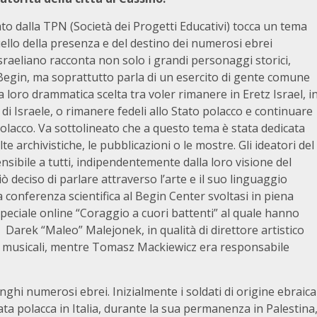
zato dalla TPN (Società dei Progetti Educativi) tocca un tema
llo della presenza e del destino dei numerosi ebrei
sraeliano racconta non solo i grandi personaggi storici,
gin, ma soprattutto parla di un esercito di gente comune
 loro drammatica scelta tra voler rimanere in Eretz Israel, i
di Israele, o rimanere fedeli allo Stato polacco e continuare
o polacco. Va sottolineato che a questo tema è stata dedicata
te archivistiche, le pubblicazioni o le mostre. Gli ideatori del
sibile a tutti, indipendentemente dalla loro visione del
 deciso di parlare attraverso l’arte e il suo linguaggio
 conferenza scientifica al Begin Center svoltasi in piena
ciale online “Coraggio a cuori battenti” al quale hanno
i. Darek “Maleo” Malejonek, in qualità di direttore artistico
i musicali, mentre Tomasz Mackiewicz era responsabile
ghi numerosi ebrei. Inizialmente i soldati di origine ebraica
ata polacca in Italia, durante la sua permanenza in Palestina