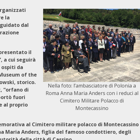
rganizzati
e la
 guidato dal
erazione
presentato il
, a cui seguirà
 ospiti da
 “Museum of the
owski, storico.
Nella foto: l’ambasciatore di Polonia a
z, “orfano di
Roma Anna Maria Anders con i reduci al
ortò fuori
Cimitero Militare Polacco di
 al proprio
Montecassino
emorativa al Cimitero militare polacco di Montecassino
a Maria Anders, figlia del famoso condottiero, degli
autorità della città di Cassino.