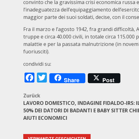
convinto che la gravissima crisi economica russa
l’inadeguatezza dell’equipaggiamento dell’esercito
maggior parte dei suoi soldati, decise, con il consen
Fra il marzo e l’agosto 1942, fra grandi difficoltà,
truppe e circa 40.000 civili, in totale circa 115.0
malattie e per la passata malnutrizione (in nove
fuoriusciti).
condividi su:
Facebook
Twitter
Share
Post
Beitragsnavigation
Zurück
LAVORO DOMESTICO, INDAGINE FIDALDO-IRS: I
50% DEI DATORI DI BADANTI E BABY SITTER CHI
AIUTI ECONOMICI