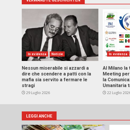
VERWANDTE GESCHICHTEN
In evidenza
Notizie
In evidenza
Nessun miserabile si azzardi a
Al Milano la 
dire che scendere a patti con la
Meeting per 
mafia sia servito a fermare le
la Comunica
stragi
Umanitaria t
29 Luglio 2026
22 Luglio 202
LEGGI ANCHE