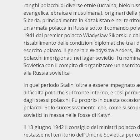
ranghi polacchi di diverse etnie (ucraina, bieloruss
evangelica, ebraica e musulmana), originari della p
Siberia, principalmente in Kazakistan e nei territo
un’armata polacca in Russia sotto il comando polac
1941 dal premier polacco Władysław Sikorski e dal
ristabilimento delle condizioni diplomatiche tra i
esercito polacco. Il generale Władysław Anders, lib
polacchi imprigionati nei lager sovietici, fu nomi
Sovietica con il compito di organizzare un esercit
alla Russia sovietica.
In quel periodo Stalin, oltre a essere impegnato ad
difficoltà politiche sul fronte interno, e così perm
dagli stessi polacchi. Fu proprio in questa occasion
polacchi. Solo successivamente che, come si scopri
sovietici in massa nelle fosse di Katyń.
Il 13 giugno 1942 il consiglio dei ministri polacco
restasse nel territorio dell’Unione Sovietica per 