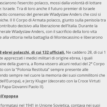
lasciarono l’esercito polacco, mossi dalla volontà di lottare
 Israele. Tra di loro anche il futuro premier di Israele
acito consenso del generale Wladyslaw Anders che così si
che. Il II Corpo di Armata polacco, giunto sulla penisola tra
ntributo decisivo alla liberazione dell’Italia. Durante la
nerale Wladyslaw Anders, con il sacrificio della loro vita
 alla vittoria nella battaglia di Montecassino e liberarono
rei polacchi, di cui 132 ufficiali.
Ne caddero 28, di cui 1
e apprezzati i medici militari di origine ebrea, i quali
mine della guerra, a Roma vissero alcuni reduci del 2° Corpo
to con la “Polonia Restituta” sempre presente alle
nendo sempre nel cuore la memoria dei suoi commilitoni che
dell’Europa), e Jerzy Kluger (decorato con la Croce Virtuti
l Papa Giovanni Paolo II).
ell’epopea
formatasi nel 1941 in Unione Sovietica, contava nei suoi