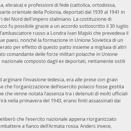
a, ebraica) e professioni di fede (cattolica, ortodossa,
arte orientale della Polonia, deportati dal 1939 al 1941 in
ri del Nord dell`impero staliniano. La costituzione di
co fu possibile grazie a un accordo sottoscritto il 30 luglio
l’ambasciatore russo a Londra Ivan Majski che prevedeva il
 due paesi, nonché la formazione in Unione Sovietica di un
erato per effetto di questo patto insieme a migliaia di altri
nato comandante delle forze militari polacche in Unione
o nazionale composto dagli ex deportati, nettamente ostili
 arginare l’invasione tedesca, era alle prese con gravi
ise che l’organizzazione dell’esercito polacco fosse gestita
e che venne notata l’assenza tra i detenuti di molti ufficiali
rà nella primavera del 1943, erano finiti assassinati dai
 deliberò che l’esercito nazionale appena riorganizzato
combattere a fianco dell’Armata rossa. Anders invece,