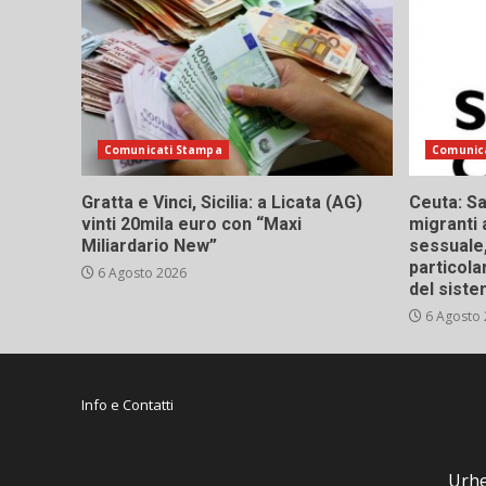
Comunicati Stampa
Comunic
Gratta e Vinci, Sicilia: a Licata (AG)
Ceuta: Sa
vinti 20mila euro con “Maxi
migranti 
Miliardario New”
sessuale,
particola
6 Agosto 2026
del siste
6 Agosto
Info e Contatti
Urhe