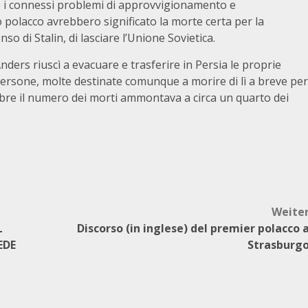
 e i connessi problemi di approvvigionamento e
 polacco avrebbero significato la morte certa per la
so di Stalin, di lasciare l’Unione Sovietica.
 Anders riuscì a evacuare e trasferire in Persia le proprie
00 persone, molte destinate comunque a morire di lì a breve per
mbre il numero dei morti ammontava a circa un quarto dei
Weite
L
Discorso (in inglese) del premier polacco 
EDE
Strasburg