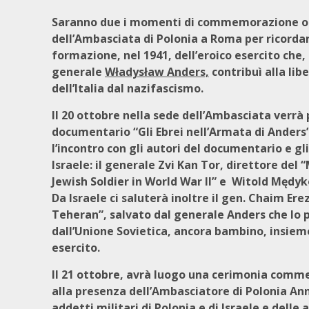
Saranno due i momenti di commemorazione o
dell’Ambasciata di Polonia a Roma per ricordar
formazione, nel 1941, dell’eroico esercito che,
generale
Władysław Anders,
contribuì alla lib
dell’Italia dal nazifascismo.
Il 20 ottobre nella sede dell’Ambasciata verrà 
documentario “Gli Ebrei nell’Armata di Anders”
l’incontro con gli autori del documentario e gli
Israele: il generale Zvi Kan Tor, direttore del
Jewish Soldier in World War II” e Witold Mędyk
Da Israele ci saluterà inoltre il gen. Chaim Ere
Teheran”, salvato dal generale Anders che lo p
dall’Unione Sovietica, ancora bambino, insieme
esercito.
Il 21 ottobre, avrà luogo una cerimonia comm
alla presenza dell’Ambasciatore di Polonia Ann
addetti militari di Polonia e di Israele e delle 