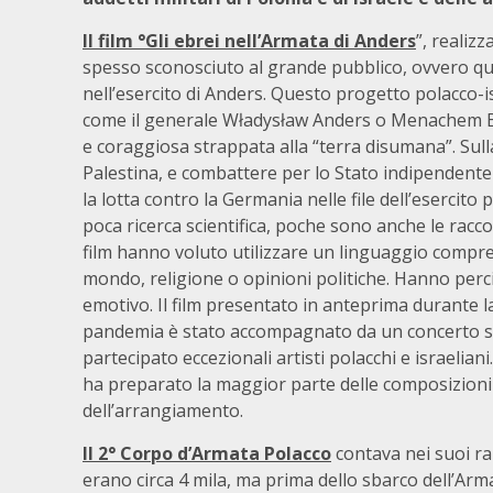
Il film °Gli ebrei nell’Armata di Anders
”, realiz
spesso sconosciuto al grande pubblico, ovvero que
nell’esercito di Anders. Questo progetto polacco-i
come il generale Władysław Anders o Menachem Be
e coraggiosa strappata alla “terra disumana”. Sulla
Palestina, e combattere per lo Stato indipendente 
la lotta contro la Germania nelle file dell’esercit
poca ricerca scientifica, poche sono anche le raccol
film hanno voluto utilizzare un linguaggio compren
mondo, religione o opinioni politiche. Hanno perciò
emotivo. Il film presentato in anteprima durante la
pandemia è stato accompagnato da un concerto spe
partecipato eccezionali artisti polacchi e israelian
ha preparato la maggior parte delle composizion
dell’arrangiamento.
II 2° Corpo d’Armata Polacco
contava nei suoi ran
erano circa 4 mila, ma prima dello sbarco dell’Arm