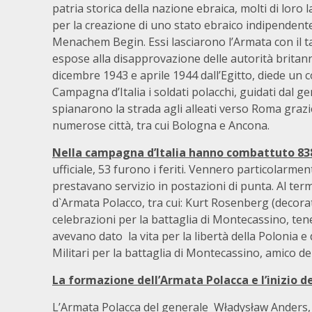
patria storica della nazione ebraica, molti di loro 
per la creazione di uno stato ebraico indipendente:
Menachem Begin. Essi lasciarono l’Armata con il t
espose alla disapprovazione delle autorità britanni
dicembre 1943 e aprile 1944 dall’Egitto, diede un co
Campagna d’Italia i soldati polacchi, guidati dal ge
spianarono la strada agli alleati verso Roma grazie
numerose città, tra cui Bologna e Ancona.
Nella campagna d’Italia hanno combattuto 838 eb
ufficiale, 53 furono i feriti. Vennero particolarment
prestavano servizio in postazioni di punta. Al ter
d`Armata Polacco, tra cui: Kurt Rosenberg (decora
celebrazioni per la battaglia di Montecassino, te
avevano dato la vita per la libertà della Polonia e 
Militari per la battaglia di Montecassino, amico de
La formazione dell’Armata Polacca e l’inizio d
L’Armata Polacca del generale Władysław Anders, 