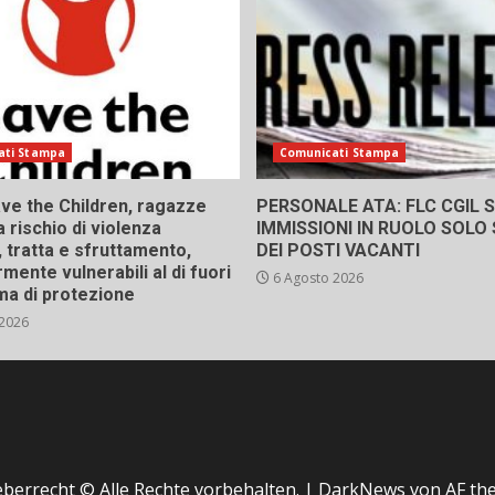
ati Stampa
Comunicati Stampa
ve the Children, ragazze
PERSONALE ATA: FLC CGIL SI
a rischio di violenza
IMMISSIONI IN RUOLO SOLO
 tratta e sfruttamento,
DEI POSTI VACANTI
rmente vulnerabili al di fuori
6 Agosto 2026
ma di protezione
 2026
berrecht © Alle Rechte vorbehalten.
|
DarkNews
von AF th