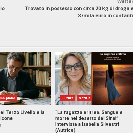
Weite
cio
Trovato in possesso con circa 20 kg di droga 
87mila euro in contant
imo piano
Cultura
Notizie
el Terzo Livello e la
“La ragazza eritrea. Sangue e
alcone
morte nel deserto del Sinai”.
Intervista a Isabella Silvestri
6
(Autrice)