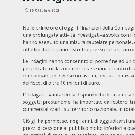
15 Ottobre 2021
Nelle prime ore di oggi, i Finanzieri della Compagn
una prolungata attività investigativa svolta con i
hanno eseguito una misura cautelare personale, eme
cittadini italiani, uno ristretto presso la casa cir
Le indagini hanno consentito di porre fine ad un c
perpetrato nella commercializzazione di moto da c
condannato, in diverse occasioni, per la commission
del fisco, di oltre 10 milioni di euro.
L’indagato, vantando la disponibilità di un’ampia re
soggetti prestanome, ha importato dall’estero, tra 
commercializzarli, sul territorio nazionale, in tot
Ciò gli ha permesso, negli anni, di aggiudicarsi u
prezzi di cessione al pubblico molto inferiori a que