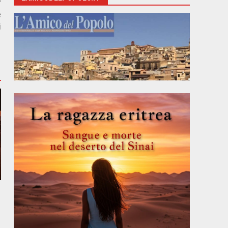
r
e
i