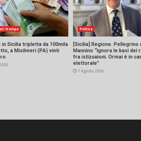
ati Stampa
Politica
in Sicilia tripletta da 100mila
[Sicilia] Regione. Pellegrino 
tto, a Misilmeri (PA) vinti
Mannino “Ignora le basi dei 
uro
fra istizuaioni. Ormai è in 
elettorale”
 2026
7 Agosto 2026