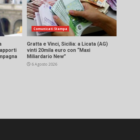
Comunicati Stampa
a
Gratta e Vinci, Sicilia: a Licata (AG)
rapporti
vinti 20mila euro con “Maxi
campagna
Miliardario New”
6 Agosto 2026