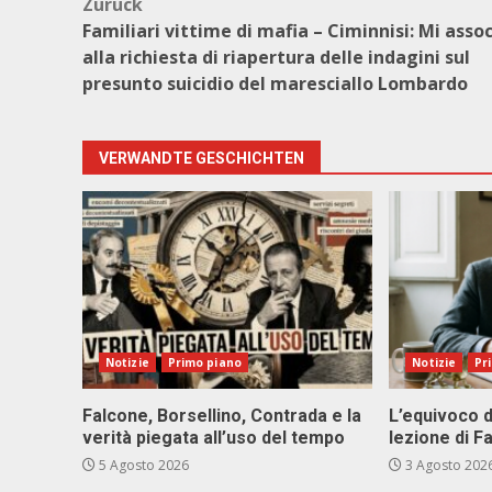
Beitragsnavigation
Zurück
Familiari vittime di mafia – Ciminnisi: Mi asso
alla richiesta di riapertura delle indagini sul
presunto suicidio del maresciallo Lombardo
VERWANDTE GESCHICHTEN
Notizie
Primo piano
Notizie
Pr
Falcone, Borsellino, Contrada e la
L’equivoco d
verità piegata all’uso del tempo
lezione di F
5 Agosto 2026
3 Agosto 202