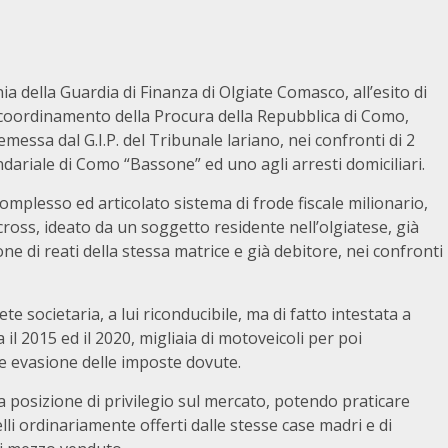
ia della Guardia di Finanza di Olgiate Comasco, all’esito di
l coordinamento della Procura della Repubblica di Como,
ssa dal G.I.P. del Tribunale lariano, nei confronti di 2
condariale di Como “Bassone” ed uno agli arresti domiciliari.
omplesso ed articolato sistema di frode fiscale milionario,
ross, ideato da un soggetto residente nell’olgiatese, già
e di reati della stessa matrice e già debitore, nei confronti
te societaria, a lui riconducibile, ma di fatto intestata a
il 2015 ed il 2020, migliaia di motoveicoli per poi
ale evasione delle imposte dovute.
na posizione di privilegio sul mercato, potendo praticare
lli ordinariamente offerti dalle stesse case madri e di