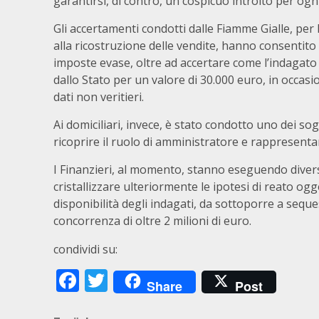
garantirsi, di contro, un cospicuo introito per og
Gli accertamenti condotti dalle Fiamme Gialle, per l
alla ricostruzione delle vendite, hanno consentito di
imposte evase, oltre ad accertare come l’indagato
dallo Stato per un valore di 30.000 euro, in occas
dati non veritieri.
Ai domiciliari, invece, è stato condotto uno dei so
ricoprire il ruolo di amministratore e rappresentan
I Finanzieri, al momento, stanno eseguendo divers
cristallizzare ulteriormente le ipotesi di reato ogg
disponibilità degli indagati, da sottoporre a seques
concorrenza di oltre 2 milioni di euro.
condividi su:
Facebook
Twitter
Share
Post