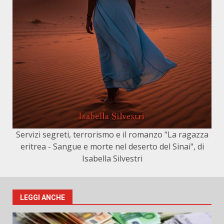
Servizi segreti, terrorismo e il romanzo "La ragazza
eritrea - Sangue e morte nel deserto del Sinai", di
Isabella Silvestri
LEGGI ANCHE