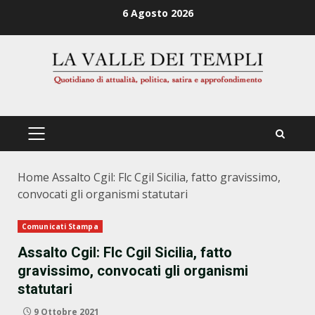
Zum
6 Agosto 2026
Inhalt
springen
PRIMÄRES
MENÜ
Home
Assalto Cgil: Flc Cgil Sicilia, fatto gravissimo,
convocati gli organismi statutari
Comunicati Stampa
Assalto Cgil: Flc Cgil Sicilia, fatto
gravissimo, convocati gli organismi
statutari
9 Ottobre 2021