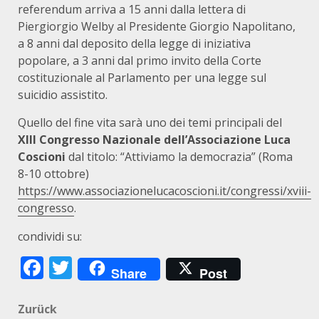
referendum arriva a 15 anni dalla lettera di
Piergiorgio Welby al Presidente Giorgio Napolitano,
a 8 anni dal deposito della legge di iniziativa
popolare, a 3 anni dal primo invito della Corte
costituzionale al Parlamento per una legge sul
suicidio assistito.
Quello del fine vita sarà uno dei temi principali del
XIII Congresso Nazionale dell’Associazione Luca
Coscioni
dal titolo: “Attiviamo la democrazia” (Roma
8-10 ottobre)
https://www.associazionelucacoscioni.it/congressi/xviii-
congresso
.
condividi su:
Facebook
Twitter
Share
Post
Beitragsnavigation
Zurück