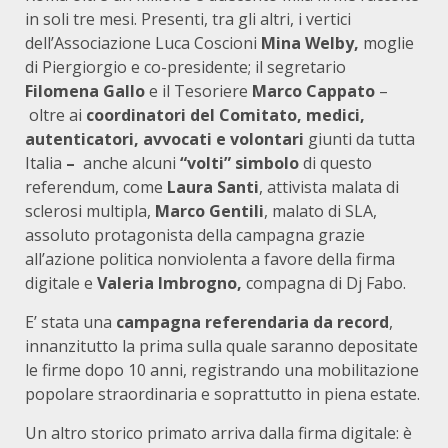
in soli tre mesi. Presenti, tra gli altri, i vertici
dell’Associazione Luca Coscioni
Mina Welby,
moglie
di Piergiorgio e co-presidente; il segretario
Filomena Gallo
e il Tesoriere
Marco Cappato
–
oltre ai
coordinatori del Comitato, medici,
autenticatori, avvocati e volontari
giunti da tutta
Italia
–
anche alcuni
“volti” simbolo
di questo
referendum, come
Laura Santi
, attivista malata di
sclerosi multipla,
Marco Gentili
, malato di SLA,
assoluto protagonista della campagna grazie
all’azione politica nonviolenta a favore della firma
digitale e
Valeria Imbrogno,
compagna di Dj Fabo.
E’ stata una
campagna referendaria da record
,
innanzitutto la prima sulla quale saranno depositate
le firme dopo 10 anni, registrando una mobilitazione
popolare straordinaria e soprattutto in piena estate.
Un altro storico primato arriva dalla firma digitale: è