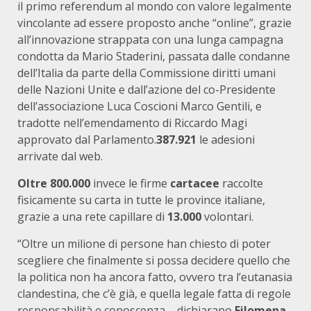
il primo referendum al mondo con valore legalmente
vincolante ad essere proposto anche “online”, grazie
all’innovazione strappata con una lunga campagna
condotta da Mario Staderini, passata dalle condanne
dell’Italia da parte della Commissione diritti umani
delle Nazioni Unite e dall’azione del co-Presidente
dell’associazione Luca Coscioni Marco Gentili, e
tradotte nell’emendamento di Riccardo Magi
approvato dal Parlamento.
387.921
le adesioni
arrivate dal web.
Oltre 800.000
invece le firme
cartacee
raccolte
fisicamente su carta in tutte le province italiane,
grazie a una rete capillare di
13.000
volontari.
“Oltre un milione di persone han chiesto di poter
scegliere che finalmente si possa decidere quello che
la politica non ha ancora fatto, ovvero tra l’eutanasia
clandestina, che c’è già, e quella legale fatta di regole
responsabilità e conoscenza – dichiarano
Filomena