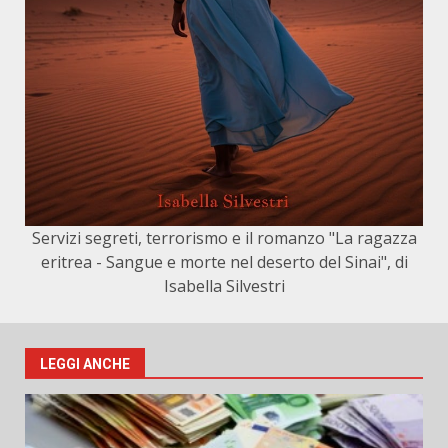
Servizi segreti, terrorismo e il romanzo "La ragazza
eritrea - Sangue e morte nel deserto del Sinai", di
Isabella Silvestri
LEGGI ANCHE