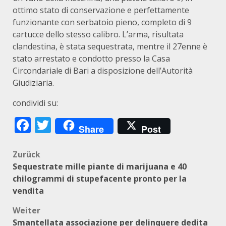
ottimo stato di conservazione e perfettamente
funzionante con serbatoio pieno, completo di 9
cartucce dello stesso calibro. L’arma, risultata
clandestina, è stata sequestrata, mentre il 27enne è
stato arrestato e condotto presso la Casa
Circondariale di Bari a disposizione dell’Autorità
Giudiziaria.
condividi su:
Facebook
Twitter
Share
Post
Beitragsnavigation
Zurück
Sequestrate mille piante di marijuana e 40
chilogrammi di stupefacente pronto per la
vendita
Weiter
Smantellata associazione per delinquere dedita