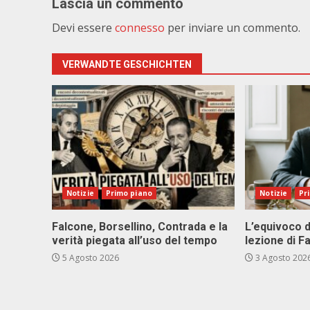
Lascia un commento
Devi essere
connesso
per inviare un commento.
VERWANDTE GESCHICHTEN
Notizie
Primo piano
Notizie
Pr
Falcone, Borsellino, Contrada e la
L’equivoco d
verità piegata all’uso del tempo
lezione di F
5 Agosto 2026
3 Agosto 202