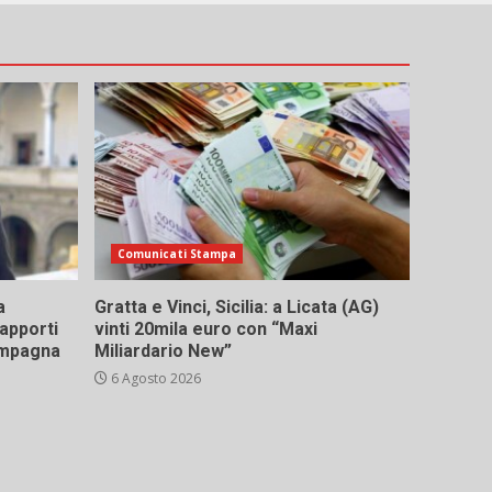
Comunicati Stampa
a
Gratta e Vinci, Sicilia: a Licata (AG)
rapporti
vinti 20mila euro con “Maxi
campagna
Miliardario New”
6 Agosto 2026