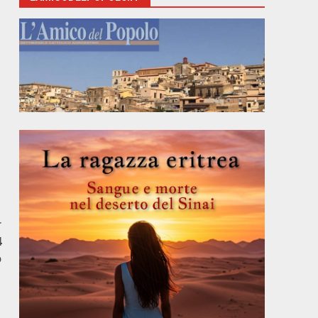
r
4
o