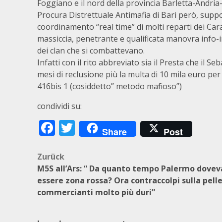
Foggiano e il nord della provincia Barletta-Andria-
Procura Distrettuale Antimafia di Bari però, supp
coordinamento “real time” di molti reparti dei Cara
massiccia, penetrante e qualificata manovra info-i
dei clan che si combattevano.
Infatti con il rito abbreviato sia il Presta che il 
mesi di reclusione più la multa di 10 mila euro per 
416bis 1 (cosiddetto” metodo mafioso”)
condividi su:
Facebook
Twitter
Share
Post
Beitragsnavigation
Zurück
M5S all’Ars: “ Da quanto tempo Palermo dovev
essere zona rossa? Ora contraccolpi sulla pelle
commercianti molto più duri”