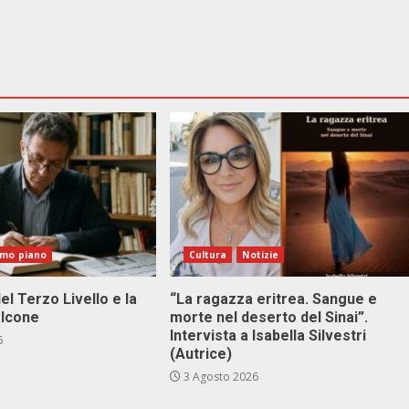
imo piano
Cultura
Notizie
el Terzo Livello e la
“La ragazza eritrea. Sangue e
alcone
morte nel deserto del Sinai”.
Intervista a Isabella Silvestri
6
(Autrice)
3 Agosto 2026