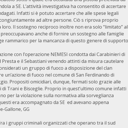
dola a SE. L’attività investigativa ha consentito di accertare
dagati. Infatti si è potuto accertare che alle spese legali
L congiuntamente ad altre persone. Ciò s riprova proprio
 loro. Il sostegno reciproco inoltre non era solo “limitato” al
i preoccupavano anche di fornire un sostegno alle famiglie
emerge rammarico per la mancanza di questo genere di support
lazione con l’operazione NEMESI condotta dai Carabinieri di
il Presta e il Sebastiani venendo attinti da misura cautelare
 considerati un gruppo di fuoco a disposizione del clan
e un’azione di fuoco nel comune di San Ferdinando di
gio. Propositi omicidiari, dunque, fermati solo grazie alle
 di Trani e Bisceglie. Proprio in quest’ultimo comune infatti
o per la violazione sulla normativa alla sorveglianza
za questi era accompagnato da SE ed avevano appena
ne-Gallone, GG
 fra i gruppi criminali organizzati che operano tra il sud