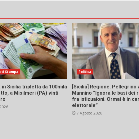
ati Stampa
Politica
in Sicilia tripletta da 100mila
[Sicilia] Regione. Pellegrino 
tto, a Misilmeri (PA) vinti
Mannino “Ignora le basi dei 
uro
fra istizuaioni. Ormai è in 
elettorale”
 2026
7 Agosto 2026