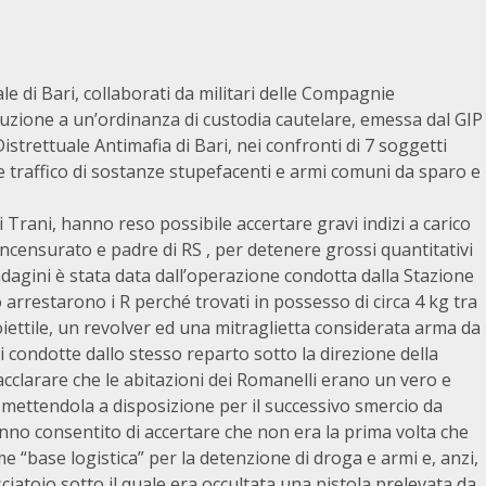
le di Bari, collaborati da militari delle Compagnie
cuzione a un’ordinanza di custodia cautelare, emessa dal GIP
Distrettuale Antimafia di Bari, nei confronti di 7 soggetti
e e traffico di sostanze stupefacenti e armi comuni da sparo e
di Trani, hanno reso possibile accertare gravi indizi a carico
 incensurato e padre di RS , per detenere grossi quantitativi
ndagini è stata data dall’operazione condotta dalla Stazione
 arrestarono i R perché trovati in possesso di circa 4 kg tra
ettile, un revolver ed una mitraglietta considerata arma da
 condotte dallo stesso reparto sotto la direzione della
acclarare che le abitazioni dei Romanelli erano un vero e
 mettendola a disposizione per il successivo smercio da
hanno consentito di accertare che non era la prima volta che
me “base logistica” per la detenzione di droga e armi e, anzi,
ciatoio sotto il quale era occultata una pistola prelevata da