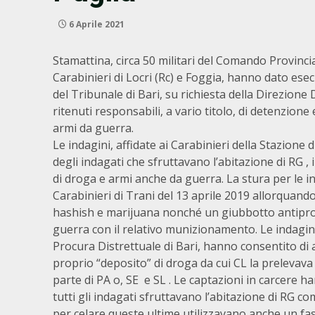
6 Aprile 2021
Stamattina, circa 50 militari del Comando Provincia
Carabinieri di Locri (Rc) e Foggia, hanno dato ese
del Tribunale di Bari, su richiesta della Direzione 
ritenuti responsabili, a vario titolo, di detenzion
armi da guerra.
Le indagini, affidate ai Carabinieri della Stazione 
degli indagati che sfruttavano l’abitazione di RG ,
di droga e armi anche da guerra. La stura per le i
Carabinieri di Trani del 13 aprile 2019 allorquando
hashish e marijuana nonché un giubbotto antiproi
guerra con il relativo munizionamento. Le indagini
Procura Distrettuale di Bari, hanno consentito di 
proprio “deposito” di droga da cui CL la prelevava
parte di PA o, SE e SL . Le captazioni in carcere 
tutti gli indagati sfruttavano l’abitazione di RG co
per celare queste ultime utilizzavano anche un fas