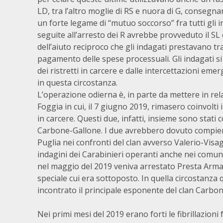
LD, tra l’altro moglie di RS e nuora di G, consegnan
un forte legame di “mutuo soccorso” fra tutti gli in
seguite all’arresto dei R avrebbe provveduto il S
dell’aiuto reciproco che gli indagati prestavano tra
pagamento delle spese processuali. Gli indagati s
dei ristretti in carcere e dalle intercettazioni 
in questa circostanza.
L’operazione odierna è, in parte da mettere in re
Foggia in cui, il 7 giugno 2019, rimasero coinvolti 
in carcere. Questi due, infatti, insieme sono stati
Carbone-Gallone. I due avrebbero dovuto compier
Puglia nei confronti del clan avverso Valerio-Visag
indagini dei Carabinieri operanti anche nei comuni
nel maggio del 2019 veniva arrestato Presta Arman
speciale cui era sottoposto. In quella circostan
incontrato il principale esponente del clan Carbo
Nei primi mesi del 2019 erano forti le fibrillazioni