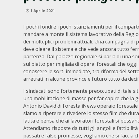
1 Aprile 2021
I pochi fondi e i pochi stanziamenti per il compart
mandare a monte il sistema lavorativo della Regione
dei molteplici problemi attuali. Una campagna di 
deve oleare il sistema e che vede ancora tutto ferm
partenza. Dal palazzo regionale si parla di una 
sul piatto per migliaia di operai forestali che ogg
conoscere le sorti immediate, tra riforma del set
arretrati in alcune province e futuro tutto da decif
I sindacati sono fortemente preoccupati di tale s
una mobilitazione di masse per far capire che la g
Antonio David di ForestaliNews operaio forestale
siamo a ripetere e rivedere lo stesso film che dur
latita e pensa che ai lavoratori forestali si possano
Attendiamo risposte da tutti gli angoli e fattibili
passati e false promesse, vogliamo che si faccia ch