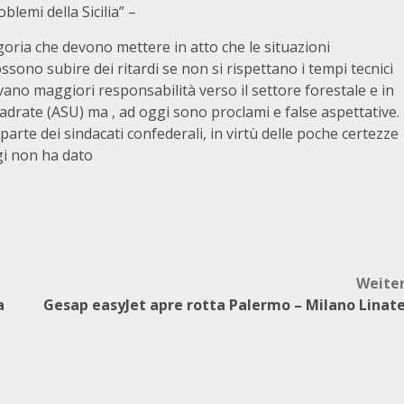
lemi della Sicilia” –
goria che devono mettere in atto che le situazioni
sono subire dei ritardi se non si rispettano i tempi tecnici
evano maggiori responsabilità verso il settore forestale e in
uadrate (ASU) ma , ad oggi sono proclami e false aspettative.
parte dei sindacati confederali, in virtù delle poche certezze
ggi non ha dato
Weite
a
Gesap easyJet apre rotta Palermo – Milano Linat