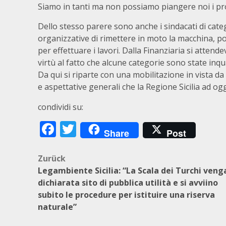
Siamo in tanti ma non possiamo piangere noi i prob
Dello stesso parere sono anche i sindacati di cate
organizzative di rimettere in moto la macchina, pos
per effettuare i lavori. Dalla Finanziaria si attend
virtù al fatto che alcune categorie sono state inq
Da qui si riparte con una mobilitazione in vista da 
e aspettative generali che la Regione Sicilia ad o
condividi su:
Facebook
Twitter
Share
Post
Beitragsnavigation
Zurück
Legambiente Sicilia: “La Scala dei Turchi veng
dichiarata sito di pubblica utilità e si avviino
subito le procedure per istituire una riserva
naturale”