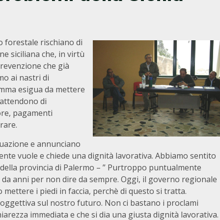
o forestale rischiano di
 siciliana che, in virtù
prevenzione che già
o ai nastri di
somma esigua da mettere
i attendono di
tore, pagamenti
rare.
ituazione e annunciano
ente vuole e chiede una dignità lavorativa. Abbiamo sentito
 della provincia di Palermo – ” Purtroppo puntualmente
a da anni per non dire da sempre. Oggi, il governo regionale
 mettere i piedi in faccia, perchè di questo si tratta.
tà oggettiva sul nostro futuro. Non ci bastano i proclami
iarezza immediata e che si dia una giusta dignità lavorativa.