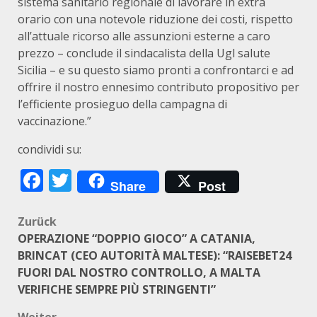
sistema sanitario regionale di lavorare in extra
orario con una notevole riduzione dei costi, rispetto
all’attuale ricorso alle assunzioni esterne a caro
prezzo – conclude il sindacalista della Ugl salute
Sicilia – e su questo siamo pronti a confrontarci e ad
offrire il nostro ennesimo contributo propositivo per
l’efficiente prosieguo della campagna di
vaccinazione.”
condividi su:
Facebook
Twitter
Share
Post
Beitragsnavigation
Zurück
OPERAZIONE “DOPPIO GIOCO” A CATANIA,
BRINCAT (CEO AUTORITÀ MALTESE): “RAISEBET24
FUORI DAL NOSTRO CONTROLLO, A MALTA
VERIFICHE SEMPRE PIÙ STRINGENTI”