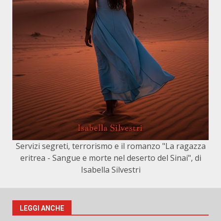
Servizi segreti, terrorismo e il romanzo "La ragazza
eritrea - Sangue e morte nel deserto del Sinai", di
Isabella Silvestri
LEGGI ANCHE