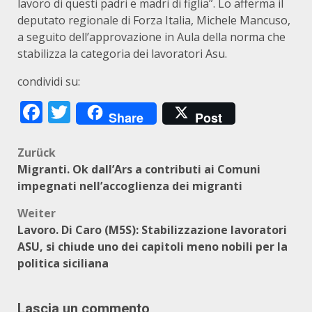
lavoro di questi padri e madri di figlia”. Lo afferma il
deputato regionale di Forza Italia, Michele Mancuso,
a seguito dell’approvazione in Aula della norma che
stabilizza la categoria dei lavoratori Asu.
condividi su:
Facebook
Twitter
Share
Post
Beitragsnavigation
Zurück
Migranti. Ok dall’Ars a contributi ai Comuni
impegnati nell’accoglienza dei migranti
Weiter
Lavoro. Di Caro (M5S): Stabilizzazione lavoratori
ASU, si chiude uno dei capitoli meno nobili per la
politica siciliana
Lascia un commento