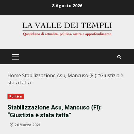
Zum
8 Agosto 2026
Inhalt
springen
PRIMÄRES
MENÜ
Home
Stabilizzazione Asu, Mancuso (FI): “Giustizia è
stata fatta”
Politica
Stabilizzazione Asu, Mancuso (FI):
“Giustizia è stata fatta”
24 Marzo 2021