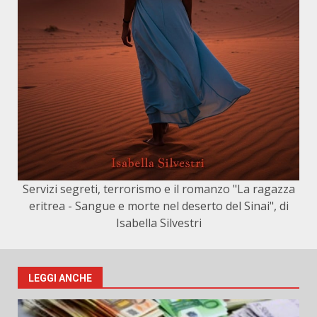
Servizi segreti, terrorismo e il romanzo "La ragazza
eritrea - Sangue e morte nel deserto del Sinai", di
Isabella Silvestri
LEGGI ANCHE