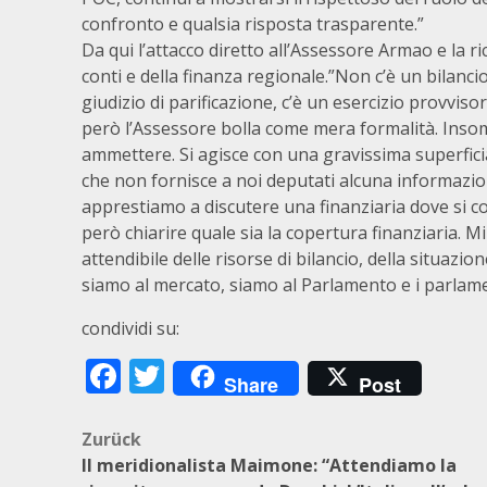
confronto e qualsia risposta trasparente.”
Da qui l’attacco diretto all’Assessore Armao e la ri
conti e della finanza regionale.”Non c’è un bilanci
giudizio di parificazione, c’è un esercizio provvi
però l’Assessore bolla come mera formalità. Insom
ammettere. Si agisce con una gravissima superfic
che non fornisce a noi deputati alcuna informazion
apprestiamo a discutere una finanziaria dove si co
però chiarire quale sia la copertura finanziaria. 
attendibile delle risorse di bilancio, della situazi
siamo al mercato, siamo al Parlamento e i parlamen
condividi su:
Facebook
Twitter
Share
Post
Beitragsnavigation
Zurück
Il meridionalista Maimone: “Attendiamo la