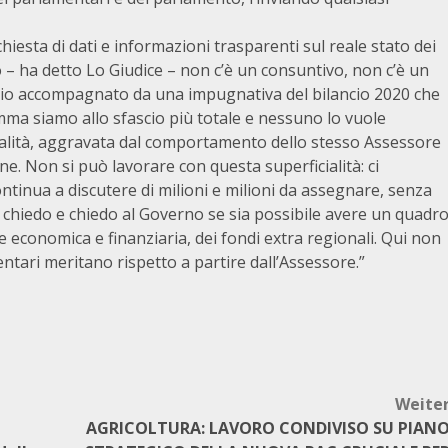
chiesta di dati e informazioni trasparenti sul reale stato dei
o – ha detto Lo Giudice – non c’è un consuntivo, non c’è un
sorio accompagnato da una impugnativa del bilancio 2020 che
ma siamo allo sfascio più totale e nessuno lo vuole
ialità, aggravata dal comportamento dello stesso Assessore
e. Non si può lavorare con questa superficialità: ci
ntinua a discutere di milioni e milioni da assegnare, senza
Mi chiedo e chiedo al Governo se sia possibile avere un quadr
one economica e finanziaria, dei fondi extra regionali. Qui non
tari meritano rispetto a partire dall’Assessore.”
Weite
AGRICOLTURA: LAVORO CONDIVISO SU PIAN