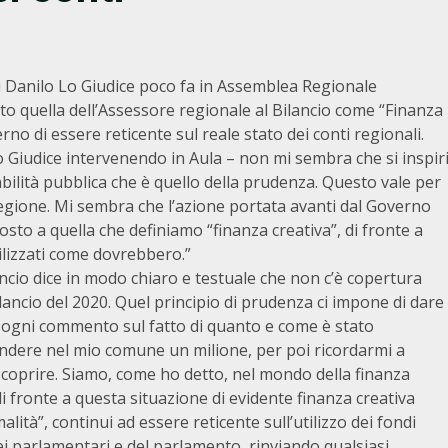
i Danilo Lo Giudice poco fa in Assemblea Regionale
tato quella dell’Assessore regionale al Bilancio come “Finanza
no di essere reticente sul reale stato dei conti regionali.
o Giudice intervenendo in Aula – non mi sembra che si inspir
tabilità pubblica che è quello della prudenza. Questo vale per
Regione. Mi sembra che l’azione portata avanti dal Governo
osto a quella che definiamo “finanza creativa”, di fronte a
ilizzati come dovrebbero.”
ancio dice in modo chiaro e testuale che non c’è copertura
ilancio del 2020. Quel principio di prudenza ci impone di dare
i ogni commento sul fatto di quanto e come è stato
endere nel mio comune un milione, per poi ricordarmi a
 coprire. Siamo, come ho detto, nel mondo della finanza
di fronte a questa situazione di evidente finanza creativa
ità”, continui ad essere reticente sull’utilizzo dei fondi
ei parlamentari e del parlamento, rinviando qualsiasi