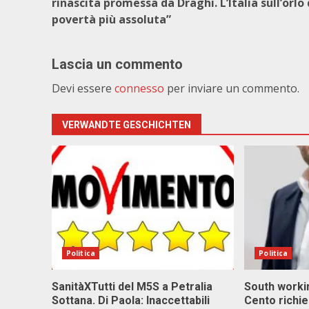
rinascita promessa da Draghi. L’Italia sull’orlo 
povertà più assoluta”
Lascia un commento
Devi essere
connesso
per inviare un commento.
VERWANDTE GESCHICHTEN
Politica
Politica
SanitàXTutti del M5S a Petralia
South workin
Sottana. Di Paola: Inaccettabili
Cento richi