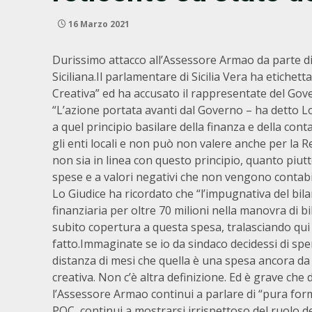
16 Marzo 2021
Durissimo attacco all’Assessore Armao da parte d
Siciliana.Il parlamentare di Sicilia Vera ha etichet
Creativa” ed ha accusato il rappresentate del Gover
“L’azione portata avanti dal Governo – ha detto L
a quel principio basilare della finanza e della con
gli enti locali e non può non valere anche per la 
non sia in linea con questo principio, quanto piutt
spese e a valori negativi che non vengono contab
Lo Giudice ha ricordato che “l’impugnativa del bil
finanziaria per oltre 70 milioni nella manovra di b
subito copertura a questa spesa, tralasciando qu
fatto.Immaginate se io da sindaco decidessi di sp
distanza di mesi che quella è una spesa ancora da
creativa. Non c’è altra definizione. Ed è grave che 
l’Assessore Armao continui a parlare di “pura formal
POC, continui a mostrarsi irrispettoso del ruolo d