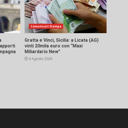
Comunicati Stampa
a
Gratta e Vinci, Sicilia: a Licata (AG)
rapporti
vinti 20mila euro con “Maxi
campagna
Miliardario New”
6 Agosto 2026