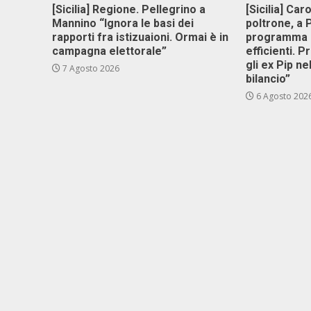
[Sicilia] Regione. Pellegrino a
[Sicilia] Car
Mannino “Ignora le basi dei
poltrone, a
rapporti fra istizuaioni. Ormai è in
programma p
campagna elettorale”
efficienti. P
gli ex Pip ne
7 Agosto 2026
bilancio”
6 Agosto 202