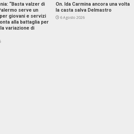
onia: “Basta valzer di
On. Ida Carmina ancora una volta
 Palermo serve un
la casta salva Delmastro
er giovani e servizi
6 Agosto 2026
ronta alla battaglia per
lla variazione di
6