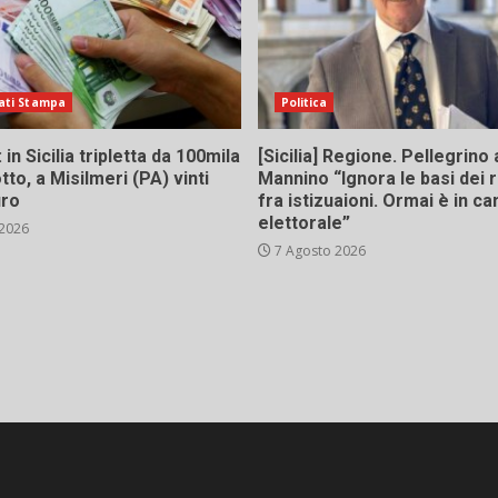
ati Stampa
Politica
in Sicilia tripletta da 100mila
[Sicilia] Regione. Pellegrino 
tto, a Misilmeri (PA) vinti
Mannino “Ignora le basi dei 
uro
fra istizuaioni. Ormai è in 
elettorale”
 2026
7 Agosto 2026