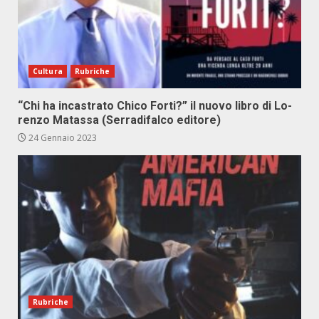
Cultura
Rubriche
“Chi ha in­ca­stra­to Chi­co For­ti?” il nuo­vo li­bro di Lo­
ren­zo Ma­tas­sa (Ser­ra­di­fal­co edi­to­re)
24 Gennaio 2023
Rubriche