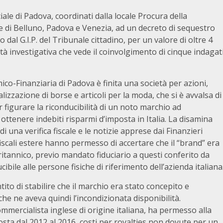
iale di Padova, coordinati dalla locale Procura della
 di Belluno, Padova e Venezia, ad un decreto di sequestro
o dal G.I.P. del Tribunale cittadino, per un valore di oltre 4
vità investigativa che vede il coinvolgimento di cinque indagat
mico-Finanziaria di Padova è finita una società per azioni,
zazione di borse e articoli per la moda, che si è avvalsa di
r figurare la riconducibilità di un noto marchio ad
ottenere indebiti risparmi d’imposta in Italia. La disamina
 una verifica fiscale e le notizie apprese dai Finanzieri
fiscali estere hanno permesso di accertare che il “brand” era
itannico, previo mandato fiduciario a questi conferito da
ile alle persone fisiche di riferimento dell’azienda italiana
ito di stabilire che il marchio era stato concepito e
 che ne aveva quindi l’incondizionata disponibilità.
ommercialista inglese di origine italiana, ha permesso alla
posta dal 2012 al 2016, costi per royalties non dovute per un