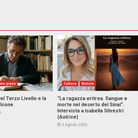
imo piano
Cultura
Notizie
el Terzo Livello e la
“La ragazza eritrea. Sangue e
alcone
morte nel deserto del Sinai”.
Intervista a Isabella Silvestri
6
(Autrice)
3 Agosto 2026