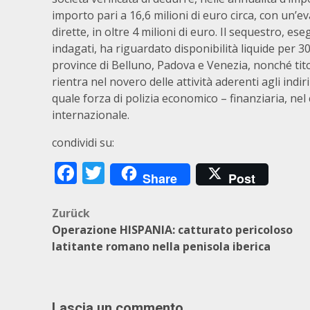
importo pari a 16,6 milioni di euro circa, con un’e
dirette, in oltre 4 milioni di euro. Il sequestro, e
indagati, ha riguardato disponibilità liquide per 30
province di Belluno, Padova e Venezia, nonché titol
rientra nel novero delle attività aderenti agli indir
quale forza di polizia economico – finanziaria, nel 
internazionale.
condividi su:
Facebook
Twitter
Share
Post
Beitragsnavigation
Zurück
Operazione HISPANIA: catturato pericoloso
latitante romano nella penisola iberica
Lascia un commento