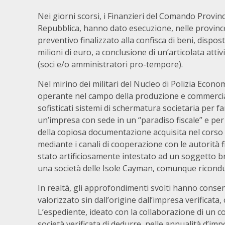
Nei giorni scorsi, i Finanzieri del Comando Provinc
Repubblica, hanno dato esecuzione, nelle province
preventivo finalizzato alla confisca di beni, dispost
milioni di euro, a conclusione di un’articolata atti
(soci e/o amministratori pro-tempore).
Nel mirino dei militari del Nucleo di Polizia Econo
operante nel campo della produzione e commercializ
sofisticati sistemi di schermatura societaria per fa
un’impresa con sede in un “paradiso fiscale” e per 
della copiosa documentazione acquisita nel corso di
mediante i canali di cooperazione con le autorità 
stato artificiosamente intestato ad un soggetto br
una società delle Isole Cayman, comunque riconducib
In realtà, gli approfondimenti svolti hanno consent
valorizzato sin dall’origine dall’impresa verificata,
L’espediente, ideato con la collaborazione di un c
società verificata di dedurre, nelle annualità d’im