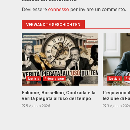
Devi essere
connesso
per inviare un commento.
VERWANDTE GESCHICHTEN
Notizie
Primo piano
Notizie
Pr
Falcone, Borsellino, Contrada e la
L’equivoco d
verità piegata all’uso del tempo
lezione di F
5 Agosto 2026
3 Agosto 202