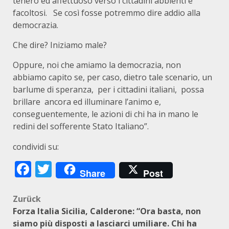
tenero ed affettuoso verso i cittadini abbienti e
facoltosi. Se così fosse potremmo dire addio alla
democrazia.
Che dire? Iniziamo male?
Oppure, noi che amiamo la democrazia, non
abbiamo capito se, per caso, dietro tale scenario, un
barlume di speranza, per i cittadini italiani, possa
brillare ancora ed illuminare l’animo e,
conseguentemente, le azioni di chi ha in mano le
redini del sofferente Stato Italiano”.
condividi su:
Facebook
Twitter
Share
Post
Beitragsnavigation
Zurück
Forza Italia Sicilia, Calderone: “Ora basta, non
siamo più disposti a lasciarci umiliare. Chi ha