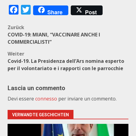
Facebook
Twitter
Share
Post
Beitragsnavigation
Zurück
COVID-19: MIANI, “VACCINARE ANCHE I
COMMERCIALISTI”
Weiter
Covid-19. La Presidenza dell’Ars nomina esperto
per il volontariato e i rapporti con le parrocchie
Lascia un commento
Devi essere
connesso
per inviare un commento.
VERWANDTE GESCHICHTEN