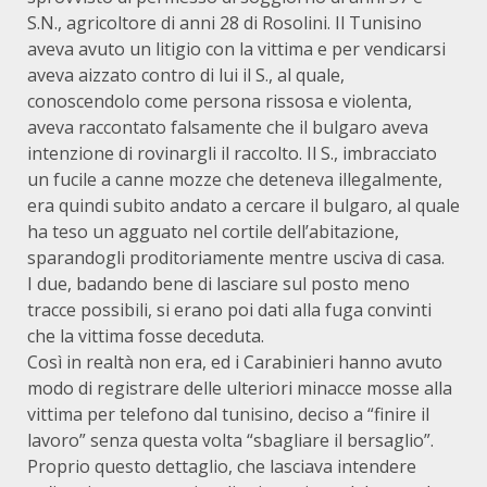
S.N., agricoltore di anni 28 di Rosolini. Il Tunisino
aveva avuto un litigio con la vittima e per vendicarsi
aveva aizzato contro di lui il S., al quale,
conoscendolo come persona rissosa e violenta,
aveva raccontato falsamente che il bulgaro aveva
intenzione di rovinargli il raccolto. Il S., imbracciato
un fucile a canne mozze che deteneva illegalmente,
era quindi subito andato a cercare il bulgaro, al quale
ha teso un agguato nel cortile dell’abitazione,
sparandogli proditoriamente mentre usciva di casa.
I due, badando bene di lasciare sul posto meno
tracce possibili, si erano poi dati alla fuga convinti
che la vittima fosse deceduta.
Così in realtà non era, ed i Carabinieri hanno avuto
modo di registrare delle ulteriori minacce mosse alla
vittima per telefono dal tunisino, deciso a “finire il
lavoro” senza questa volta “sbagliare il bersaglio”.
Proprio questo dettaglio, che lasciava intendere