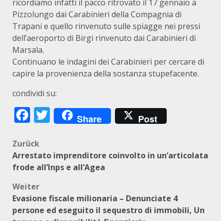
ricordiamo infatti il pacco ritrovato il 17 gennaio a
Pizzolungo dai Carabinieri della Compagnia di
Trapani e quello rinvenuto sulle spiagge nei pressi
dell’aeroporto di Birgi rinvenuto dai Carabinieri di
Marsala.
Continuano le indagini dei Carabinieri per cercare di
capire la provenienza della sostanza stupefacente.
condividi su:
Facebook
Twitter
Share
Post
Beitragsnavigation
Zurück
Arrestato imprenditore coinvolto in un’articolata
frode all’Inps e all’Agea
Weiter
Evasione fiscale milionaria – Denunciate 4
persone ed eseguito il sequestro di immobili, Un