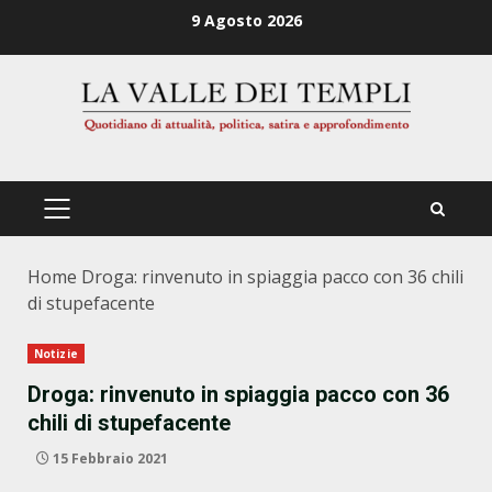
Zum
9 Agosto 2026
Inhalt
springen
PRIMÄRES
MENÜ
Home
Droga: rinvenuto in spiaggia pacco con 36 chili
di stupefacente
Notizie
Droga: rinvenuto in spiaggia pacco con 36
chili di stupefacente
15 Febbraio 2021