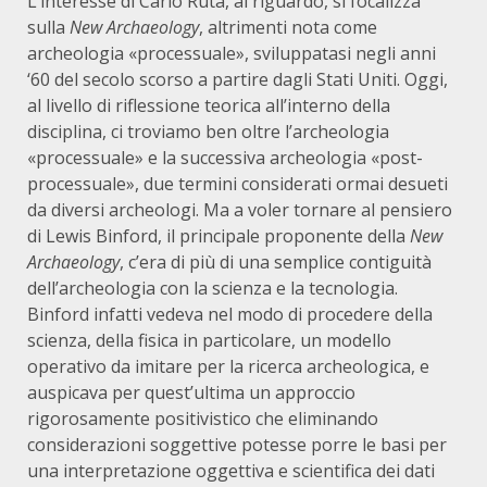
L’interesse di Carlo Ruta, al riguardo, si focalizza
sulla
New Archaeology
, altrimenti nota come
archeologia «processuale», sviluppatasi negli anni
‘60 del secolo scorso a partire dagli Stati Uniti. Oggi,
al livello di riflessione teorica all’interno della
disciplina, ci troviamo ben oltre l’archeologia
«processuale» e la successiva archeologia «post-
processuale», due termini considerati ormai desueti
da diversi archeologi. Ma a voler tornare al pensiero
di Lewis Binford, il principale proponente della
New
Archaeology
, c’era di più di una semplice contiguità
dell’archeologia con la scienza e la tecnologia.
Binford infatti vedeva nel modo di procedere della
scienza, della fisica in particolare, un modello
operativo da imitare per la ricerca archeologica, e
auspicava per quest’ultima un approccio
rigorosamente positivistico che eliminando
considerazioni soggettive potesse porre le basi per
una interpretazione oggettiva e scientifica dei dati