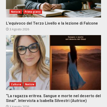
Notizie
Primo piano
L’equivoco del Terzo Livello e la lezione di Falcone
3 Agosto 2026
Cultura
Notizie
“La ragazza eritrea. Sangue e morte nel deserto del
Sinai”. Intervista a Isabella Silvestri (Autrice)
3 Agosto 2026