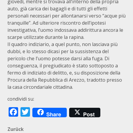
giovedì, mentre si trovava all’interno della propria
auto, già carica dei bagagli e di tutti gli effetti
personali necessari per allontanarsi verso “acque più
tranquille”. Ad ulteriore riscontro dell’ipotesi
investigativa, l’uomo indossava addirittura ancora le
scarpe utilizzate durante la rapina.
Il quadro indiziario, a quel punto, non lasciava più
dubbi, e lo stesso dicasi per la sussistenza del
pericolo che l’uomo potesse darsi alla fuga. Di
conseguenza, il pregiudicato è stato sottoposto a
fermo di indiziato di delitto, e, su disposizione della
Procura della Repubblica di Arezzo, tradotto presso
la casa circondariale cittadina.
condividi su:
Facebook
Twitter
Share
Post
Beitragsnavigation
Zurück