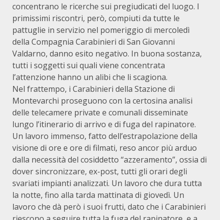
concentrano le ricerche sui pregiudicati del luogo. I
primissimi riscontri, però, compiuti da tutte le
pattuglie in servizio nel pomeriggio di mercoledì
della Compagnia Carabinieri di San Giovanni
Valdarno, danno esito negativo. In buona sostanza,
tutti i soggetti sui quali viene concentrata
l’attenzione hanno un alibi che li scagiona.
Nel frattempo, i Carabinieri della Stazione di
Montevarchi proseguono con la certosina analisi
delle telecamere private e comunali disseminate
lungo l’itinerario di arrivo e di fuga del rapinatore.
Un lavoro immenso, fatto dell’estrapolazione della
visione di ore e ore di filmati, reso ancor più arduo
dalla necessità del cosiddetto “azzeramento”, ossia di
dover sincronizzare, ex-post, tutti gli orari degli
svariati impianti analizzati. Un lavoro che dura tutta
la notte, fino alla tarda mattinata di giovedì. Un
lavoro che dà però i suoi frutti, dato che i Carabinieri
riescono a seguire tutta la fuga del rapinatore, e a