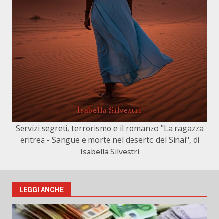
Servizi segreti, terrorismo e il romanzo "La ragazza
eritrea - Sangue e morte nel deserto del Sinai", di
Isabella Silvestri
LEGGI ANCHE