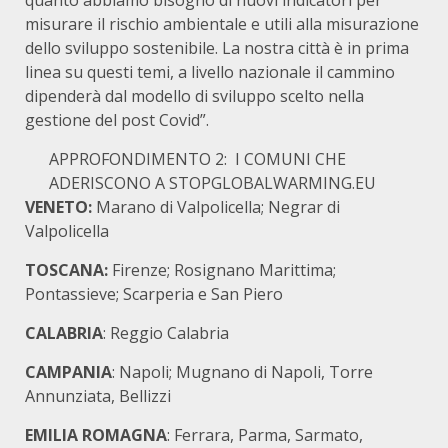
quanto abbiamo bisogno di nuovi indicatori per
misurare il rischio ambientale e utili alla misurazione
dello sviluppo sostenibile. La nostra città è in prima
linea su questi temi, a livello nazionale il cammino
dipenderà dal modello di sviluppo scelto nella
gestione del post Covid”.
APPROFONDIMENTO 2: I COMUNI CHE
ADERISCONO A
STOPGLOBALWARMING.EU
VENETO:
Marano di Valpolicella; Negrar di
Valpolicella
TOSCANA:
Firenze; Rosignano Marittima;
Pontassieve; Scarperia e San Piero
CALABRIA
: Reggio Calabria
CAMPANIA
: Napoli; Mugnano di Napoli, Torre
Annunziata, Bellizzi
EMILIA ROMAGNA
: Ferrara, Parma, Sarmato,