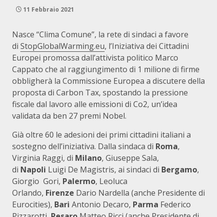
11 Febbraio 2021
Nasce “Clima Comune”, la rete di sindaci a favore
di
StopGlobalWarming.eu
, l’Iniziativa dei Cittadini
Europei promossa dall’attivista politico Marco
Cappato che al raggiungimento di 1 milione di firme
obbligherà la Commissione Europea a discutere della
proposta di Carbon Tax, spostando la pressione
fiscale dal lavoro alle emissioni di Co2, un’idea
validata da ben 27 premi Nobel.
Già oltre 60 le adesioni dei primi cittadini italiani a
sostegno dell’iniziativa. Dalla sindaca di
Roma
,
Virginia Raggi, di
Milano
, Giuseppe Sala,
di
Napoli
Luigi De Magistris, ai sindaci di
Bergamo
,
Giorgio Gori,
Palermo
, Leoluca
Orlando,
Firenze
Dario Nardella (anche Presidente di
Eurocities),
Bari
Antonio Decaro,
Parma
Federico
Pizzarotti,
Pesaro
Matteo Ricci (anche Presidente di