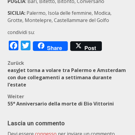
PUGLIA
: Bari, Bitetto, Bitonto, Conversano
SICILIA:
Palermo, Isola delle femmine, Modica,
Grotte, Montelepre, Castellammare del Golfo
condividi su:
Facebook
Twitter
Share
Post
Beitragsnavigation
Zurück
easyJet torna a volare tra Palermo e Amsterdam
con due collegamenti a settimana durante
l’estate
Weiter
55° Anniversario della morte di Elio Vittorini
Lascia un commento
Devi essere
connesso
per inviare un commento.