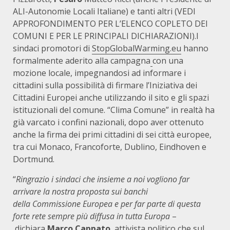
ALI-Autonomie Locali Italiane) e tanti altri (VEDI
APPROFONDIMENTO PER L’ELENCO COPLETO DEI
COMUNI E PER LE PRINCIPALI DICHIARAZIONI).I
sindaci promotori di
StopGlobalWarming.eu
hanno
formalmente aderito alla campagna
con una
mozione locale, impegnandosi ad informare i
cittadini sulla possibilità di firmare l’Iniziativa dei
Cittadini Europei anche utilizzando il sito e gli spazi
istituzionali del comune. “Clima Comune” in realtà ha
già varcato i confini nazionali, dopo aver ottenuto
anche la firma dei primi cittadini di sei città europee,
tra cui Monaco, Francoforte, Dublino, Eindhoven e
Dortmund.
“
Ringrazio i sindaci che insieme a noi vogliono far
arrivare la nostra proposta sui banchi
della Commissione Europea e per far parte di questa
forte rete sempre più diffusa in tutta Europa
–
dichiara
Marco Cappato
, attivista politico che sul