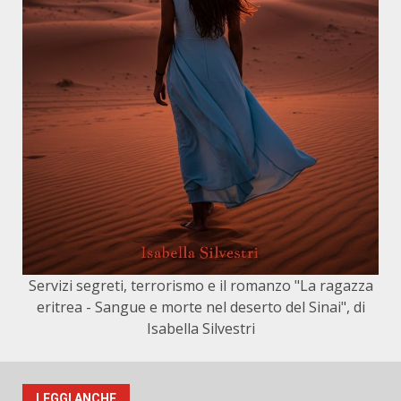
Servizi segreti, terrorismo e il romanzo "La ragazza
eritrea - Sangue e morte nel deserto del Sinai", di
Isabella Silvestri
LEGGI ANCHE