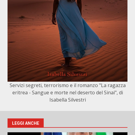
Servizi segreti, terrorismo e il romanzo "La ragazza
eritrea - Sangue e morte nel deserto del Sinai", di
Isabella Silvestri
LEGGI ANCHE