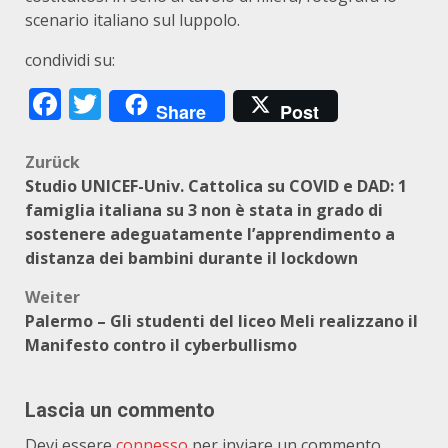
scenario italiano sul luppolo.
condividi su:
Facebook
Twitter
Share
Post
Beitragsnavigation
Zurück
Studio UNICEF-Univ. Cattolica su COVID e DAD: 1
famiglia italiana su 3 non è stata in grado di
sostenere adeguatamente l’apprendimento a
distanza dei bambini durante il lockdown
Weiter
Palermo – Gli studenti del liceo Meli realizzano il
Manifesto contro il cyberbullismo
Lascia un commento
Devi essere
connesso
per inviare un commento.