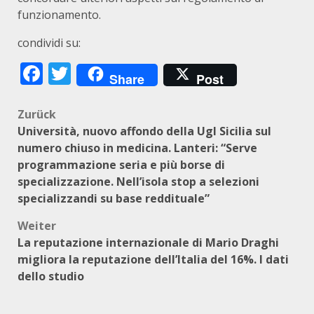
funzionamento.
condividi su:
Facebook
Twitter
Share
Post
Beitragsnavigation
Zurück
Università, nuovo affondo della Ugl Sicilia sul
numero chiuso in medicina. Lanteri: “Serve
programmazione seria e più borse di
specializzazione. Nell’isola stop a selezioni
specializzandi su base reddituale”
Weiter
La reputazione internazionale di Mario Draghi
migliora la reputazione dell’Italia del 16%. I dati
dello studio