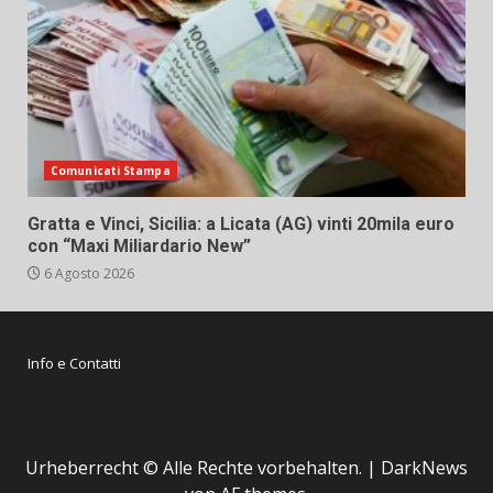
Comunicati Stampa
Gratta e Vinci, Sicilia: a Licata (AG) vinti 20mila euro
con “Maxi Miliardario New”
6 Agosto 2026
Info e Contatti
Urheberrecht © Alle Rechte vorbehalten.
|
DarkNews