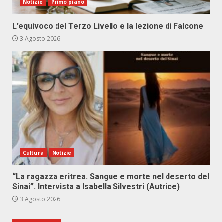
Notizie
Primo piano
L’equivoco del Terzo Livello e la lezione di Falcone
3 Agosto 2026
Cultura
Notizie
“La ragazza eritrea. Sangue e morte nel deserto del
Sinai”. Intervista a Isabella Silvestri (Autrice)
3 Agosto 2026