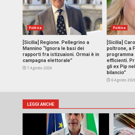
Politica
Politica
[Sicilia] Regione. Pellegrino a
[Sicilia] Car
Mannino “Ignora le basi dei
poltrone, a
rapporti fra istizuaioni. Ormai è in
programma p
campagna elettorale”
efficienti. P
gli ex Pip ne
7 Agosto 2026
bilancio”
6 Agosto 202
LEGGI ANCHE