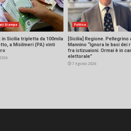
ati Stampa
Politica
in Sicilia tripletta da 100mila
[Sicilia] Regione. Pellegrino 
tto, a Misilmeri (PA) vinti
Mannino “Ignora le basi dei 
uro
fra istizuaioni. Ormai è in 
elettorale”
 2026
7 Agosto 2026