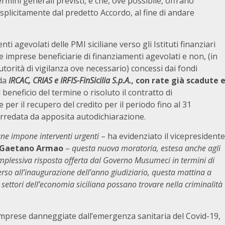
rmini generali previsti, e che, ove possibile, offrano
esplicitamente dal predetto Accordo, al fine di andare
 agevolati delle PMI siciliane verso gli Istituti finanziari
le imprese beneficiarie di finanziamenti agevolati e non, (in
utorità di vigilanza ove necessario) concessi dai fondi
 da
IRCAC, CRIAS e IRFIS-FinSicilia S.p.A.
, con rate già scadute 
l beneficio del termine o risoluto il contratto di
 per il recupero del credito per il periodo fino al 31
orredata da apposita autodichiarazione.
liane impone interventi urgenti
– ha evidenziato il vicepresidente
Gaetano Armao
–
questa nuova moratoria, estesa anche agli
complessiva risposta offerta dal Governo Musumeci in termini di
so all’inaugurazione dell’anno giudiziario, questa mattina a
 settori dell’economia siciliana possano trovare nella criminalità
le imprese danneggiate dall’emergenza sanitaria del Covid-19,