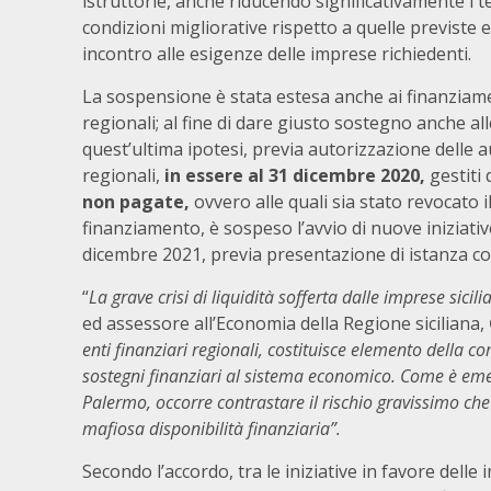
istruttorie, anche riducendo significativamente i te
condizioni migliorative rispetto a quelle previste 
incontro alle esigenze delle imprese richiedenti.
La sospensione è stata estesa anche ai finanziamenti
regionali; al fine di dare giusto sostegno anche al
quest’ultima ipotesi, previa autorizzazione delle a
regionali,
in essere al 31 dicembre 2020,
gestiti
non pagate,
ovvero alle quali sia stato revocato i
finanziamento, è sospeso l’avvio di nuove iniziative
dicembre 2021, previa presentazione di istanza c
“
La
grave crisi di liquidità sofferta dalle imprese sici
ed assessore all’Economia della Regione siciliana,
enti finanziari regionali, costituisce elemento della 
sostegni finanziari al sistema economico. Come è emer
Palermo, occorre contrastare il rischio gravissimo che
mafiosa disponibilità finanziaria”.
Secondo l’accordo, tra le iniziative in favore del