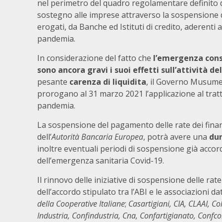
nel perimetro del quadro regolamentare definito d
sostegno alle imprese attraverso la sospensione 
erogati, da Banche ed Istituti di credito, aderenti 
pandemia.
In considerazione del fatto che
l’emergenza conse
sono ancora gravi i suoi effetti sull’attività de
pesante
carenza di liquidita
, il Governo Musumec
prorogano al 31 marzo 2021 l’applicazione al tratt
pandemia.
La sospensione del pagamento delle rate dei fina
dell’
Autorità Bancaria Europea
, potrà avere una
dur
inoltre eventuali periodi di sospensione già acco
dell’emergenza sanitaria Covid-19.
Il rinnovo delle iniziative di sospensione delle ra
dell’accordo stipulato tra l’ABI e le associazioni dat
della Cooperative Italiane
;
Casartigiani, CIA, CLAAI, Co
Industria, Confindustria, Cna, Confartigianato, Confc