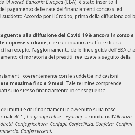
all’
Autorità Bancaria Europea
(EBA), è stato inserito il
del pagamento delle rate dei finanziamenti concessi ed
al suddetto Accordo per il Credito, prima della diffusione dell
guente alla diffusione del Covid-19 è ancora in corso e
lle imprese siciliane
, che continuano a soffrire di una
i ha recepito l’aggiornamento delle linee guida dell’EBA ch
amento di moratoria dei prestiti, realizzate a seguito della
nziamenti, coerentemente con le suddette indicazioni
ata massima fino a 9 mesi
. Tale termine comprende
rdati sullo stesso finanziamento in conseguenza
te dei mutui e dei finanziamenti è avvenuto sulla base
oriali
: AGCI, Confcooperative, Legacoop
– riunite nell’
Alleanza
ldiretti, Confagricoltura, Confapi, Confedilizia, Confetra, Confimi
ommercio, Confersercenti.