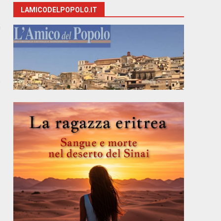
LAMICODELPOPOLO.IT
a
e