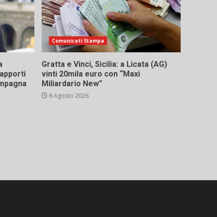
Comunicati Stampa
a
Gratta e Vinci, Sicilia: a Licata (AG)
rapporti
vinti 20mila euro con “Maxi
campagna
Miliardario New”
6 Agosto 2026