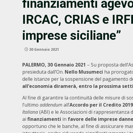
finanziamenti agevol
IRCAC, CRIAS e IRFIS
imprese siciliane”
30 Gennaio 2021
PALERMO, 30 Gennaio 2021
– Su proposta dell’A
presieduta dall’On.
Nello Musumeci
ha
prorogat
delle istanze per la sospensione del pagamento de
all’economia diramerà, entro la prossima sett
Al fine di garantire la continuità delle misure di
l’ultimo
addendum
all’
Accordo per il Credito 201
Italiana
(ABI) e le Associazioni di rappresentanza 
ai
finanziamenti
in
favore delle imprese dann
opportuno che le banche, al fine di assicurare mas