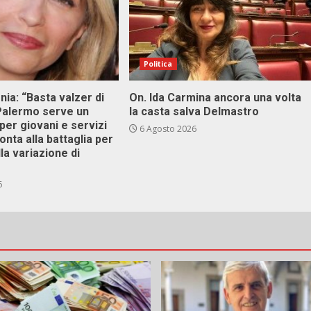
Politica
onia: “Basta valzer di
On. Ida Carmina ancora una volta
 Palermo serve un
la casta salva Delmastro
er giovani e servizi
6 Agosto 2026
ronta alla battaglia per
lla variazione di
6