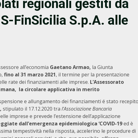
ati regionali gestiti da
-FinSicilia S.p.A. alle
ssessore all’economia
Gaetano Armao,
la Giunta
o,
fino al 31 marzo 2021
, il termine per la presentazione
lle rate dei finanziamenti alle imprese.
L’Assessorato
imana, la circolare applicativa in merito
 sospensione e allungamento dei finanziamenti é stato recepit
9,
stipulato il 17.12.2020 tra
l’Associazione Bancaria
delle imprese e prevede l’estensione dell’applicazione
eggiate dall’emergenza epidemiologica ‘COVID-19
ed è
sima tempestività nella risposta, accelerino le procedure di