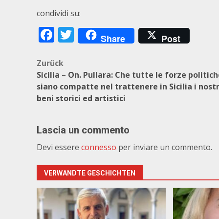
condividi su:
Facebook
Twitter
Share
Post
Beitragsnavigation
Zurück
Sicilia – On. Pullara: Che tutte le forze politic
siano compatte nel trattenere in Sicilia i nostr
beni storici ed artistici
Lascia un commento
Devi essere
connesso
per inviare un commento.
VERWANDTE GESCHICHTEN