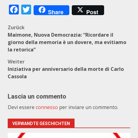
Facebook
Twitter
Share
Post
Beitragsnavigation
Zurück
Maimone, Nuova Democrazia: “Ricordare il
giorno della memoria è un dovere, ma evitiamo
la retorica”
Weiter
Iniziativa per anniversario della morte di Carlo
Cassola
Lascia un commento
Devi essere
connesso
per inviare un commento.
VERWANDTE GESCHICHTEN