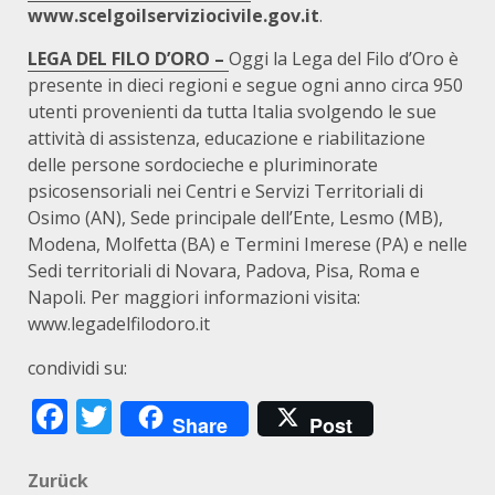
www.scelgoilserviziocivile.gov.it
.
LEGA DEL FILO D’ORO –
Oggi la Lega del Filo d’Oro è
presente in dieci regioni e segue ogni anno circa 950
utenti provenienti da tutta Italia svolgendo le sue
attività di assistenza, educazione e riabilitazione
delle persone sordocieche e pluriminorate
psicosensoriali nei Centri e Servizi Territoriali di
Osimo (AN), Sede principale dell’Ente, Lesmo (MB),
Modena, Molfetta (BA) e Termini Imerese (PA) e nelle
Sedi territoriali di Novara, Padova, Pisa, Roma e
Napoli. Per maggiori informazioni visita:
www.legadelfilodoro.it
condividi su:
Facebook
Twitter
Share
Post
Beitragsnavigation
Zurück