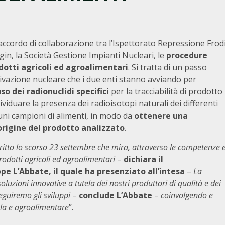
l’accordo di collaborazione tra l’Ispettorato Repressione Frod
Sogin, la Società Gestione Impianti Nucleari, le
procedure
odotti agricoli ed agroalimentari
. Si tratta di un passo
erivazione nucleare che i due enti stanno avviando per
so dei radionuclidi specifici
per la tracciabilità di prodotto
ividuare la presenza dei radioisotopi naturali dei differenti
uni campioni di alimenti, in modo da
ottenere una
 origine del prodotto analizzato
.
ritto lo scorso 23 settembre che mira, attraverso le competenze 
 prodotti agricoli ed agroalimentari
–
dichiara il
pe L’Abbate, il quale ha presenziato all’intesa
–
La
 soluzioni innovative a tutela dei nostri produttori di qualità e dei
guiremo gli sviluppi
–
conclude L’Abbate
–
coinvolgendo e
cola e agroalimentare
”.