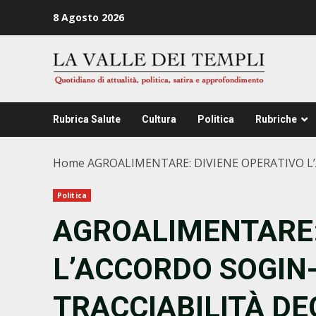
Zum
8 Agosto 2026
Inhalt
springen
Rubrica Salute
Cultura
Politica
Rubriche
Home
AGROALIMENTARE: DIVIENE OPERATIVO L’
Politica
AGROALIMENTARE:
L’ACCORDO SOGIN
TRACCIABILITÀ DE