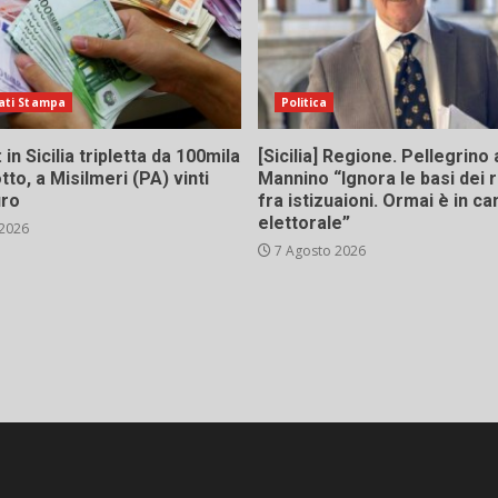
ati Stampa
Politica
in Sicilia tripletta da 100mila
[Sicilia] Regione. Pellegrino 
tto, a Misilmeri (PA) vinti
Mannino “Ignora le basi dei 
uro
fra istizuaioni. Ormai è in 
elettorale”
 2026
7 Agosto 2026