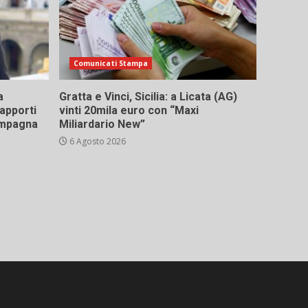
Comunicati Stampa
a
Gratta e Vinci, Sicilia: a Licata (AG)
rapporti
vinti 20mila euro con “Maxi
campagna
Miliardario New”
6 Agosto 2026