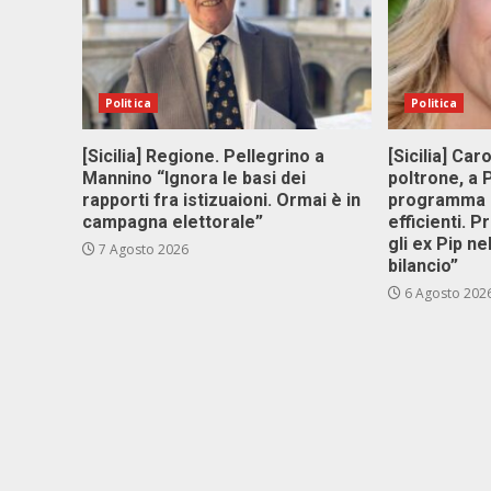
Politica
Politica
[Sicilia] Regione. Pellegrino a
[Sicilia] Car
Mannino “Ignora le basi dei
poltrone, a
rapporti fra istizuaioni. Ormai è in
programma p
campagna elettorale”
efficienti. P
gli ex Pip ne
7 Agosto 2026
bilancio”
6 Agosto 202