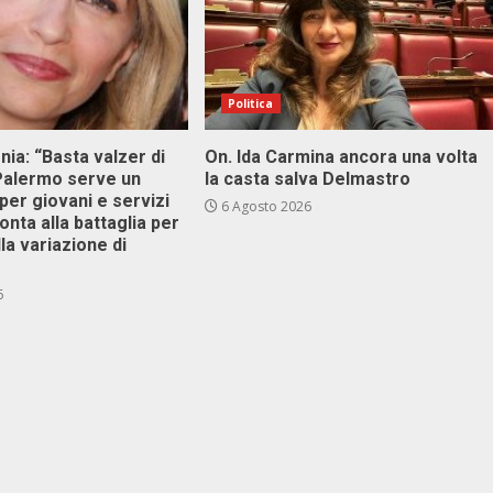
Politica
onia: “Basta valzer di
On. Ida Carmina ancora una volta
 Palermo serve un
la casta salva Delmastro
er giovani e servizi
6 Agosto 2026
ronta alla battaglia per
lla variazione di
6