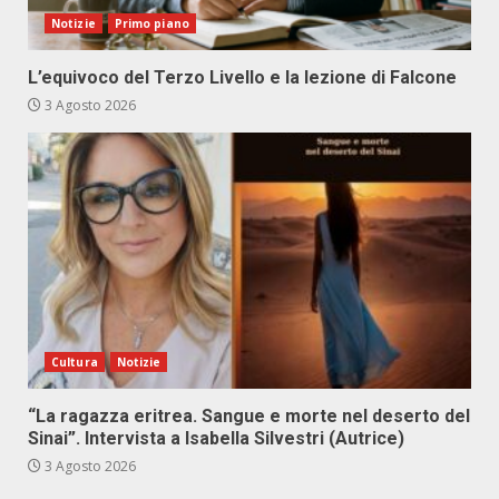
Notizie
Primo piano
L’equivoco del Terzo Livello e la lezione di Falcone
3 Agosto 2026
Cultura
Notizie
“La ragazza eritrea. Sangue e morte nel deserto del
Sinai”. Intervista a Isabella Silvestri (Autrice)
3 Agosto 2026