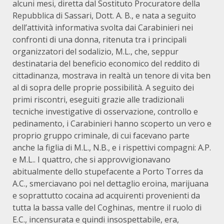
alcuni mesi, diretta dal Sostituto Procuratore della
Repubblica di Sassari, Dott. A. B., e nata a seguito
dell’attività informativa svolta dai Carabinieri nei
confronti di una donna, ritenuta tra i principali
organizzatori del sodalizio, M.L., che, seppur
destinataria del beneficio economico del reddito di
cittadinanza, mostrava in realtà un tenore di vita ben
al di sopra delle proprie possibilità. A seguito dei
primi riscontri, eseguiti grazie alle tradizionali
tecniche investigative di osservazione, controllo e
pedinamento, i Carabinieri hanno scoperto un vero e
proprio gruppo criminale, di cui facevano parte
anche la figlia di M.L., N.B., e i rispettivi compagni: A.P.
e M.L.. I quattro, che si approvvigionavano
abitualmente dello stupefacente a Porto Torres da
A.C., smerciavano poi nel dettaglio eroina, marijuana
e soprattutto cocaina ad acquirenti provenienti da
tutta la bassa valle del Coghinas, mentre il ruolo di
E.C., incensurata e quindi insospettabile, era,