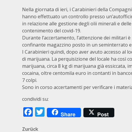
Nella giornata di ieri, i Carabinieri della Compagn
hanno effettuato un controllo presso un’autofficina
in relazione alle gestione degli olii minerali e del
contenimento del covid-19.
Durante l’accertamento, l’attenzione dei militari è
confinante magazzino posto in un seminterrato e r
I Carabinieri quindi, dopo aver avuto accesso al 
di marijuana. La perquisizione del locale ha così c
marijuana, circa 8 kg di marijuana già essiccata, i
cocaina, oltre centomila euro in contanti in bancon
7 colpi.
Sono in corso accertamenti per verificare i materiali
condividi su:
Facebook
Twitter
Share
Post
Beitragsnavigation
Zurück