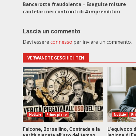
Bancarotta fraudolenta – Eseguite misure
cautelari nei confronti di 4 imprenditori
Lascia un commento
Devi essere
connesso
per inviare un commento.
VERWANDTE GESCHICHTEN
Notizie
Primo piano
Notizie
Pr
Falcone, Borsellino, Contrada e la
L’equivoco d
verità piegata all’uso del tempo
lezione di F