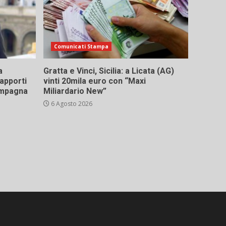
Comunicati Stampa
a
Gratta e Vinci, Sicilia: a Licata (AG)
rapporti
vinti 20mila euro con “Maxi
campagna
Miliardario New”
6 Agosto 2026