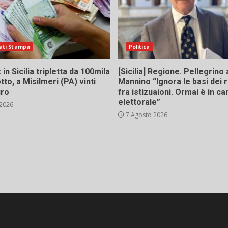
ati Stampa
Politica
in Sicilia tripletta da 100mila
[Sicilia] Regione. Pellegrino 
tto, a Misilmeri (PA) vinti
Mannino “Ignora le basi dei 
uro
fra istizuaioni. Ormai è in 
elettorale”
 2026
7 Agosto 2026