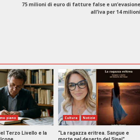
75 milioni di euro di fatture false e un’evasion
all’iva per 14 milion
imo piano
Cultura
Notizie
el Terzo Livello e la
“La ragazza eritrea. Sangue e
alcone
morte nel deserto del Sinai”.