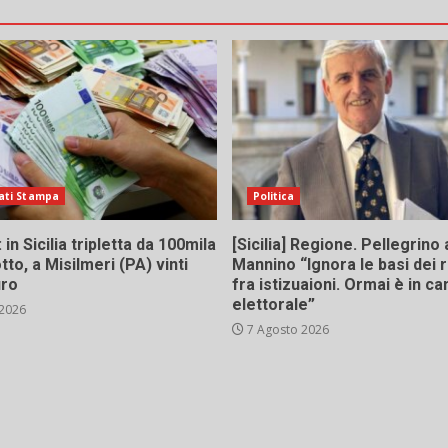
ati Stampa
Politica
in Sicilia tripletta da 100mila
[Sicilia] Regione. Pellegrino 
tto, a Misilmeri (PA) vinti
Mannino “Ignora le basi dei 
uro
fra istizuaioni. Ormai è in 
elettorale”
 2026
7 Agosto 2026