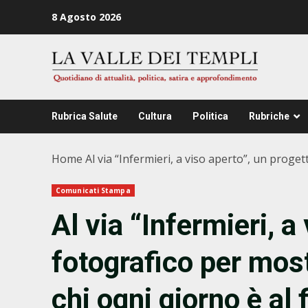
Zum
8 Agosto 2026
Inhalt
springen
Rubrica Salute
Cultura
Politica
Rubriche
Home
Al via “Infermieri, a viso aperto”, un progett
Comunicati Stampa
Al via “Infermieri, a
fotografico per mostr
chi ogni giorno è al 