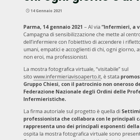
14 Gennaio 2021
Parma, 14 gennaio 2021
– Al via
“Infermieri, a 
Campagna di sensibilizzazione che mette al centr
dell’infermiere con l’obiettivo di accendere i riflett
umani, empatici e accoglienti di chi, ogni giorno, a
non eroi, ma professionisti.
La mostra fotografica virtuale, “visitabile” sul
sito
www.infermieriavisoaperto.it
, è stata
promoss
Gruppo Chiesi, con il patrocinio non oneroso de
Federazione Nazionale degli Ordini delle Prof
Infermieristiche.
La firma autoriale sul progetto è quella di
Settim
professionista che collabora con le principali c
rappresenta uno dei principali esponenti della
ospita la mostra fotografica virtuale sono presenti,