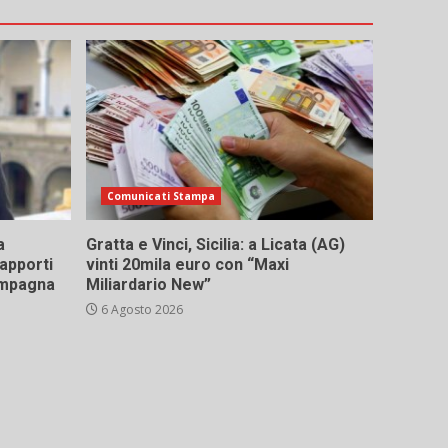
Comunicati Stampa
a
Gratta e Vinci, Sicilia: a Licata (AG)
rapporti
vinti 20mila euro con “Maxi
campagna
Miliardario New”
6 Agosto 2026