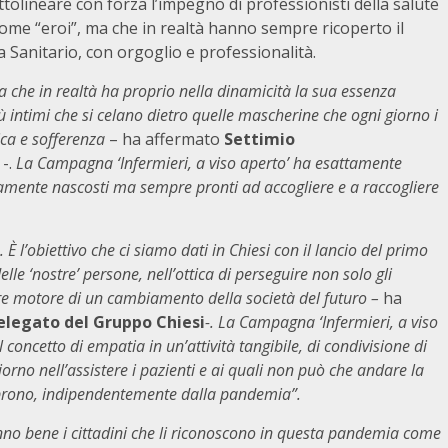
ttolineare con forza l’impegno di professionisti della salute
 come “eroi”, ma che in realtà hanno sempre ricoperto il
a Sanitario, con orgoglio e professionalità.
 che in realtà ha proprio nella dinamicità la sua essenza
più intimi che si celano dietro quelle mascherine che ogni giorno i
tica e sofferenza
– ha affermato
Settimio
-.
La Campagna ‘Infermieri, a viso aperto’ ha esattamente
namente nascosti ma sempre pronti ad accogliere e a raccogliere
È l’obiettivo che ci siamo dati in Chiesi con il lancio del primo
le ‘nostre’ persone, nell’ottica di perseguire non solo gli
sere motore di un cambiamento della società del futuro –
ha
legato del Gruppo Chiesi
-. La Campagna ‘Infermieri, a viso
oncetto di empatia in un’attività tangibile, di condivisione di
orno nell’assistere i pazienti e ai quali non può che andare la
coprono, indipendentemente dalla pandemia”.
 sanno bene i cittadini che li riconoscono in questa pandemia come