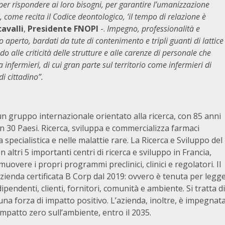
o per rispondere ai loro bisogni, per garantire l’umanizzazione
i, come recita il Codice deontologico, ‘il tempo di relazione è
avalli
,
Presidente FNOPI
-.
Impegno, professionalità e
o aperto, bardati da tute di contenimento e tripli guanti di lattice
alle criticità delle strutture e alle carenze di personale che
infermieri, di cui gran parte sul territorio come infermieri di
i cittadino”.
 un gruppo internazionale orientato alla ricerca, con 85 anni
n 30 Paesi. Ricerca, sviluppa e commercializza farmaci
 specialistica e nelle malattie rare. La Ricerca e Sviluppo del
 altri 5 importanti centri di ricerca e sviluppo in Francia,
uovere i propri programmi preclinici, clinici e regolatori. Il
zienda certificata B Corp dal 2019: ovvero è tenuta per legg
ipendenti, clienti, fornitori, comunità e ambiente. Si tratta di
a forza di impatto positivo. L’azienda, inoltre, è impegnat
impatto zero sull’ambiente, entro il 2035.