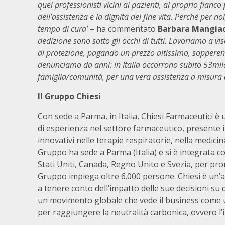
quei professionisti vicini ai pazienti, al proprio fianc
dell’assistenza e la dignità del fine vita. Perché per no
tempo di cura’
– ha commentato
Barbara Mangiac
dedizione sono sotto gli occhi di tutti. Lavoriamo a vis
di protezione, pagando un prezzo altissimo, sopperendo 
denunciamo da anni: in Italia occorrono subito 53mila 
famiglia/comunità, per una vera assistenza a misura d
Il Gruppo Chiesi
Con sede a Parma, in Italia, Chiesi Farmaceutici è
di esperienza nel settore farmaceutico, presente i
innovativi nelle terapie respiratorie, nella medicina
Gruppo ha sede a Parma (Italia) e si è integrata con
Stati Uniti, Canada, Regno Unito e Svezia, per prom
Gruppo impiega oltre 6.000 persone. Chiesi è un’a
a tenere conto dell’impatto delle sue decisioni su d
un movimento globale che vede il business come un
per raggiungere la neutralità carbonica, ovvero l’