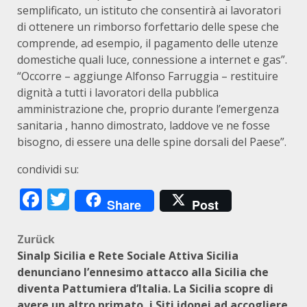
semplificato, un istituto che consentirà ai lavoratori
di ottenere un rimborso forfettario delle spese che
comprende, ad esempio, il pagamento delle utenze
domestiche quali luce, connessione a internet e gas”.
“Occorre – aggiunge Alfonso Farruggia – restituire
dignità a tutti i lavoratori della pubblica
amministrazione che, proprio durante l’emergenza
sanitaria , hanno dimostrato, laddove ve ne fosse
bisogno, di essere una delle spine dorsali del Paese”.
condividi su:
Facebook
Twitter
Share
Post
Beitragsnavigation
Zurück
Sinalp Sicilia e Rete Sociale Attiva Sicilia
denunciano l’ennesimo attacco alla Sicilia che
diventa Pattumiera d’Italia. La Sicilia scopre di
avere un altro primato, i Siti idonei ad accogliere