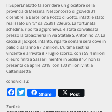
Il SuperEnalotto fa sorridere un giocatore della
provincia di Messina. Nel concorso di giovedì 31
dicembre, a Barcellona Pozzo di Gotto, infatti è stato
realizzato un “5” da 26.891,20euro. La fortunata
schedina, riporta agipronews, è stata convalidata
presso la tabaccheria in via Statale S. Antonino 27. La
caccia al Jackpot, intanto, riparte domani sera dove in
palio ci saranno 87,2 milioni. L’ultima sestina
vincente è arrivata il 7 luglio scorso, con i 59,4 milioni
di euro finiti a Sassari, mentre in Sicilia il “6” non si
presenta da aprile 2018, con 130 milioni vinti a
Caltanissetta.
condividi su:
Facebook
Twitter
Share
Post
Beitragsnavigation
Zurück