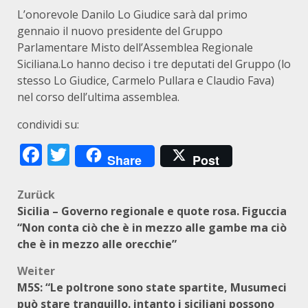
L’onorevole Danilo Lo Giudice sarà dal primo
gennaio il nuovo presidente del Gruppo
Parlamentare Misto dell’Assemblea Regionale
Siciliana.Lo hanno deciso i tre deputati del Gruppo (lo
stesso Lo Giudice, Carmelo Pullara e Claudio Fava)
nel corso dell’ultima assemblea.
condividi su:
Facebook
Twitter
Share
Post
Beitragsnavigation
Zurück
Sicilia – Governo regionale e quote rosa. Figuccia
“Non conta ciò che è in mezzo alle gambe ma ciò
che è in mezzo alle orecchie”
Weiter
M5S: “Le poltrone sono state spartite, Musumeci
può stare tranquillo. intanto i siciliani possono