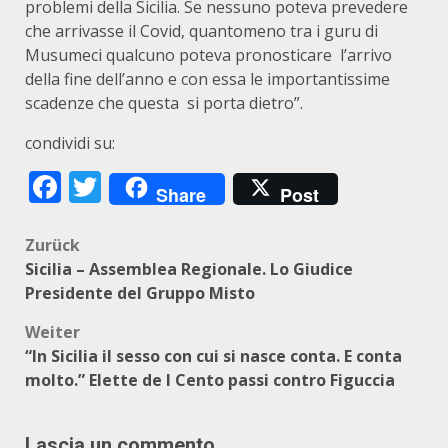
problemi della Sicilia. Se nessuno poteva prevedere
che arrivasse il Covid, quantomeno tra i guru di
Musumeci qualcuno poteva pronosticare l’arrivo
della fine dell’anno e con essa le importantissime
scadenze che questa si porta dietro”.
condividi su:
Facebook
Twitter
Share
Post
Beitragsnavigation
Zurück
Sicilia – Assemblea Regionale. Lo Giudice
Presidente del Gruppo Misto
Weiter
“In Sicilia il sesso con cui si nasce conta. E conta
molto.” Elette de I Cento passi contro Figuccia
Lascia un commento