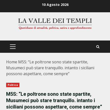
Zum
10 Agosto 2026
Inhalt
springen
PRIMÄRES
MENÜ
Home
M5S: “Le poltrone sono state spartite,
Musumeci può stare tranquillo. intanto i siciliani
possono aspettare, come sempre”
Politica
M5S: “Le poltrone sono state spartite,
Musumeci può stare tranquillo. intanto i
siciliani possono aspettare, come sempre”