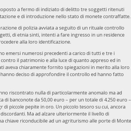
oposto a fermo di indiziato di delitto tre soggetti ritenuti
ettazione e di introduzione nello stato di monete contraffatte.
azione di polizia avviata a seguito di un rituale controllo
etti, di etnia sinti, intenti a fare ingresso in un residence
ocedere alla loro identificazione.
o emersi numerosi precedenti a carico di tutti e tre i
 contro il patrimonio e alla luce di quanto appreso ed in
ti aveva chiaramente fornito spiegazioni in merito alla loro
ri hanno deciso di approfondire il controllo ed hanno fatto
 hanno riscontrato nulla di particolarmente anomalo ma ad
tta di banconote da 50,00 euro – per un totale di 4.250 euro –
gr di piccole pepite in oro. Un piccolo tesoro su cui, ancora
iscordanti. Ma ad alzare ulteriormente il livello di
una chiave riconducibile ad un agriturismo alle porte di Mont