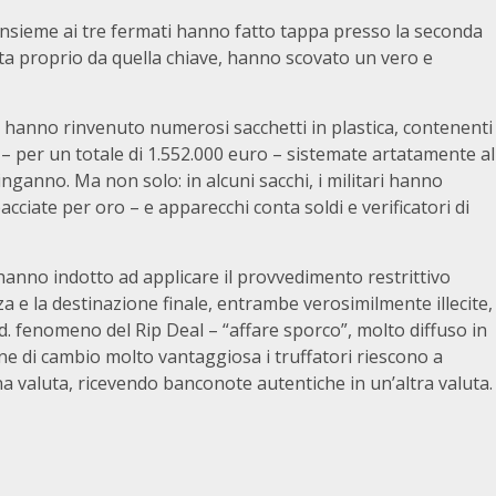
o, insieme ai tre fermati hanno fatto tappa presso la seconda
erta proprio da quella chiave, hanno scovato un vero e
tori hanno rinvenuto numerosi sacchetti in plastica, contenenti
– per un totale di 1.552.000 euro – sistemate artatamente al
’inganno. Ma non solo: in alcuni sacchi, i militari hanno
acciate per oro – e apparecchi conta soldi e verificatori di
he hanno indotto ad applicare il provvedimento restrittivo
 e la destinazione finale, entrambe verosimilmente illecite,
cd. fenomeno del Rip Deal – “affare sporco”, molto diffuso in
ne di cambio molto vantaggiosa i truffatori riescono a
na valuta, ricevendo banconote autentiche in un’altra valuta.