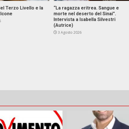
el Terzo Livello e la
“La ragazza eritrea. Sangue e
alcone
morte nel deserto del Sinai”.
Intervista a Isabella Silvestri
6
(Autrice)
3 Agosto 2026