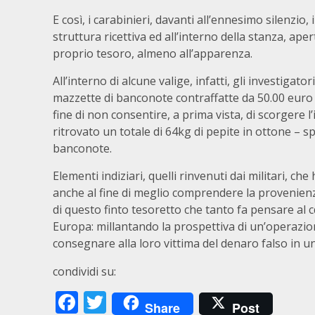
E così, i carabinieri, davanti all’ennesimo silenzi
struttura ricettiva ed all’interno della stanza, ap
proprio tesoro, almeno all’apparenza.
All’interno di alcune valige, infatti, gli investiga
mazzette di banconote contraffatte da 50.00 euro 
fine di non consentire, a prima vista, di scorgere l
ritrovato un totale di 64kg di pepite in ottone – sp
banconote.
Elementi indiziari, quelli rinvenuti dai militari, c
anche al fine di meglio comprendere la provenienza
di questo finto tesoretto che tanto fa pensare al 
Europa: millantando la prospettiva di un’operazio
consegnare alla loro vittima del denaro falso in u
condividi su:
Facebook
Twitter
Share
Post