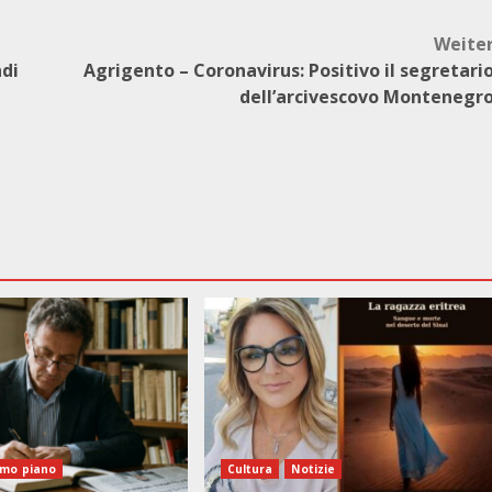
Weite
ndi
Agrigento – Coronavirus: Positivo il segretari
dell’arcivescovo Montenegr
imo piano
Cultura
Notizie