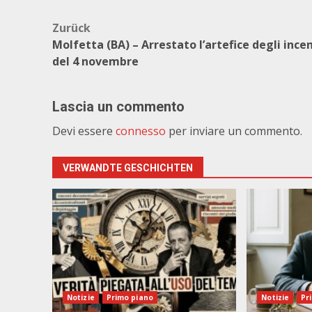
Beitragsnavigation
Zurück
Molfetta (BA) – Arrestato l’artefice degli ince
del 4 novembre
Lascia un commento
Devi essere
connesso
per inviare un commento.
VERWANDTE GESCHICHTEN
Notizie
Primo piano
Notizie
Pr