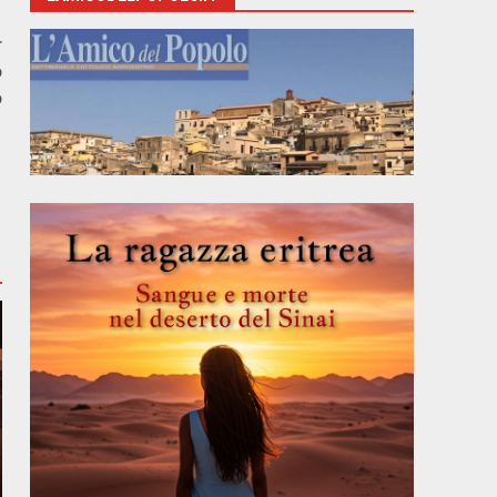
r
o
o