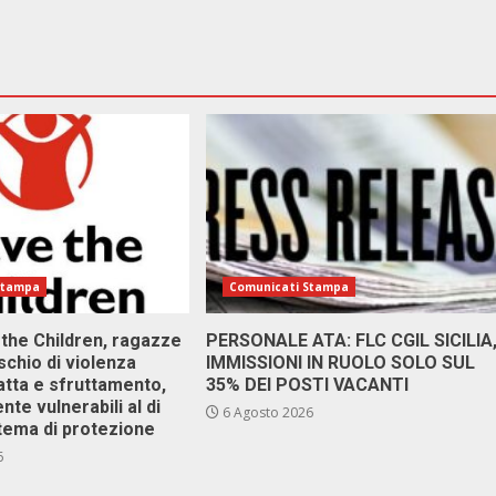
Stampa
Comunicati Stampa
 the Children, ragazze
PERSONALE ATA: FLC CGIL SICILIA
ischio di violenza
IMMISSIONI IN RUOLO SOLO SUL
atta e sfruttamento,
35% DEI POSTI VACANTI
nte vulnerabili al di
6 Agosto 2026
stema di protezione
6