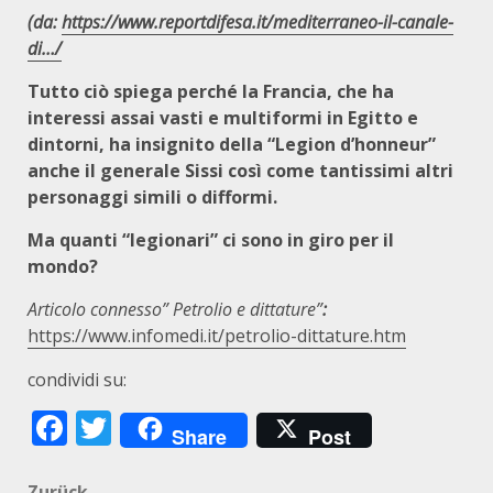
(da:
https://www.reportdifesa.it/mediterraneo-il-canale-
di…/
Tutto ciò spiega perché la Francia, che ha
interessi assai vasti e multiformi in Egitto e
dintorni, ha insignito della “Legion d’honneur”
anche il generale Sissi così come tantissimi altri
personaggi simili o difformi.
Ma quanti “legionari” ci sono in giro per il
mondo?
Articolo connesso” Petrolio e dittature”
:
https://www.infomedi.it/petrolio-dittature.htm
condividi su:
Facebook
Twitter
Share
Post
Zurück