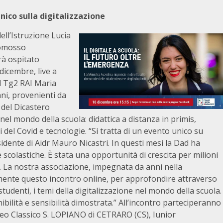
nico sulla digitalizzazione
dell’Istruzione Lucia
romosso
arà ospitato
6 dicembre, live a
el Tg2 RAI Maria
ni, provenienti da
 del Dicastero
e nel mondo della scuola: didattica a distanza in primis,
i del Covid e tecnologie. “Si tratta di un evento unico su
esidente di Aidr Mauro Nicastri. In questi mesi la Dad ha
le scolastiche. È stata una opportunità di crescita per milioni
à. La nostra associazione, impegnata da anni nella
emente questo incontro online, per approfondire attraverso
studenti, i temi della digitalizzazione nel mondo della scuola.
bilità e sensibilità dimostrata.” All’incontro parteciperanno
iceo Classico S. LOPIANO di CETRARO (CS), Iunior