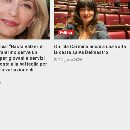
Politica
onia: “Basta valzer di
On. Ida Carmina ancora una volta
 Palermo serve un
la casta salva Delmastro
er giovani e servizi
6 Agosto 2026
ronta alla battaglia per
lla variazione di
6