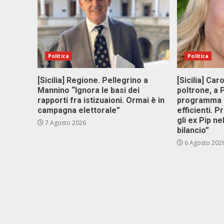
Politica
Politica
[Sicilia] Regione. Pellegrino a
[Sicilia] Car
Mannino “Ignora le basi dei
poltrone, a
rapporti fra istizuaioni. Ormai è in
programma p
campagna elettorale”
efficienti. P
gli ex Pip ne
7 Agosto 2026
bilancio”
6 Agosto 202