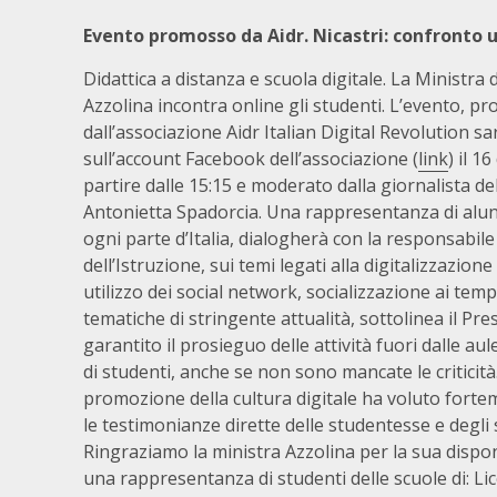
Evento promosso da Aidr. Nicastri: confronto u
Didattica a distanza e scuola digitale. La Ministra 
Azzolina incontra online gli studenti. L’evento, p
dall’associazione Aidr Italian Digital Revolution s
sull’account Facebook dell’associazione (
link
) il 1
partire dalle 15:15 e moderato dalla giornalista d
Antonietta Spadorcia. Una rappresentanza di alun
ogni parte d’Italia, dialogherà con la responsabile
dell’Istruzione, sui temi legati alla digitalizzazion
utilizzo dei social network, socializzazione ai temp
tematiche di stringente attualità, sottolinea il Pr
garantito il prosieguo delle attività fuori dalle au
di studenti, anche se non sono mancate le criticit
promozione della cultura digitale ha voluto fort
le testimonianze dirette delle studentesse e degli 
Ringraziamo la ministra Azzolina per la sua disponi
una rappresentanza di studenti delle scuole di: L