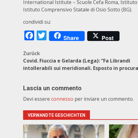
International Istitute – Scuole Cefa Roma, Istituto
Istituto Comprensivo Statale di Osio Sotto (BG).
condividi su:
Facebook
Twitter
Share
Post
Beitragsnavigation
Zurück
Covid. Fiuccia e Gelarda (Lega): “Fa Librandi
intollerabili sui meridionali. Esposto in procur
Lascia un commento
Devi essere
connesso
per inviare un commento.
VERWANDTE GESCHICHTEN