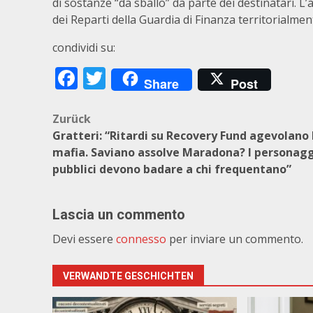
di sostanze “da sballo” da parte dei destinatari. 
dei Reparti della Guardia di Finanza territorialme
condividi su:
Facebook
Twitter
Share
Post
Beitragsnavigation
Zurück
Gratteri: “Ritardi su Recovery Fund agevolano 
mafia. Saviano assolve Maradona? I personagg
pubblici devono badare a chi frequentano”
Lascia un commento
Devi essere
connesso
per inviare un commento.
VERWANDTE GESCHICHTEN