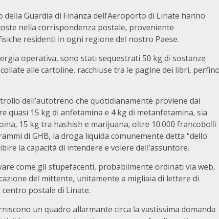
po della Guardia di Finanza dell’Aeroporto di Linate hanno
scoste nella corrispondenza postale, proveniente
isiche residenti in ogni regione del nostro Paese.
nergia operativa, sono stati sequestrati 50 kg di sostanze
ollate alle cartoline, racchiuse tra le pagine dei libri, perfin
trollo dell’autotreno che quotidianamente proviene dai
nire quasi 15 kg di anfetamina e 4 kg di metanfetamina, sia
roina, 15 kg tra hashish e marijuana, oltre 10.000 francobolli
 grammi di GHB, la droga liquida comunemente detta “dello
bire la capacità di intendere e volere dell’assuntore.
levare come gli stupefacenti, probabilmente ordinati via web,
cazione del mittente, unitamente a migliaia di lettere di
centro postale di Linate.
orniscono un quadro allarmante circa la vastissima domanda