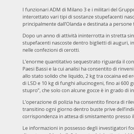
I funzionari ADM di Milano 3 e i militari del Grup
intercettato vari tipi di sostanze stupefacenti na
principalmente dall’Olanda e destinata a persone f
Dopo un anno di attività ininterrotta in stretta si
stupefacenti nascoste dentro biglietti di auguri, inc
nelle confezioni di cerotti.
L’enorme quantitativo sequestrato riguarda il con
Paesi Bassi e la cui analisi ha consentito di rinve
allo stato solido che liquido, 2 kg tra cocaina ed e
di LSD e 10 kg di funghi allucinogeni, fino ai 600
stupro”, che solo con alcune gocce è in grado di ini
L’operazione di polizia ha consentito finora di ri
transitino ogni giorno dentro buste prive dell’indi
corrispondenza in attesa di smistamento presso il 
Le informazioni in possesso degli investigatori f