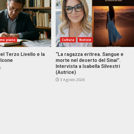
imo piano
Cultura
Notizie
el Terzo Livello e la
“La ragazza eritrea. Sangue e
alcone
morte nel deserto del Sinai”.
Intervista a Isabella Silvestri
6
(Autrice)
3 Agosto 2026