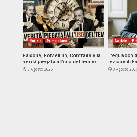
Notizie
Primo piano
Notizie
Pr
Falcone, Borsellino, Contrada e la
L’equivoco d
verità piegata all’uso del tempo
lezione di F
5 Agosto 2026
3 Agosto 202