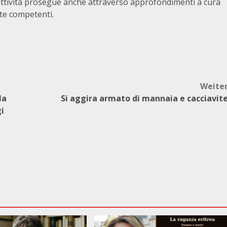
L’attività prosegue anche attraverso approfondimenti a cura
nte competenti.
Weite
la
Si aggira armato di mannaia e cacciavit
i