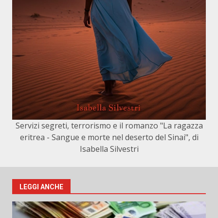
Servizi segreti, terrorismo e il romanzo "La ragazza
eritrea - Sangue e morte nel deserto del Sinai", di
Isabella Silvestri
LEGGI ANCHE