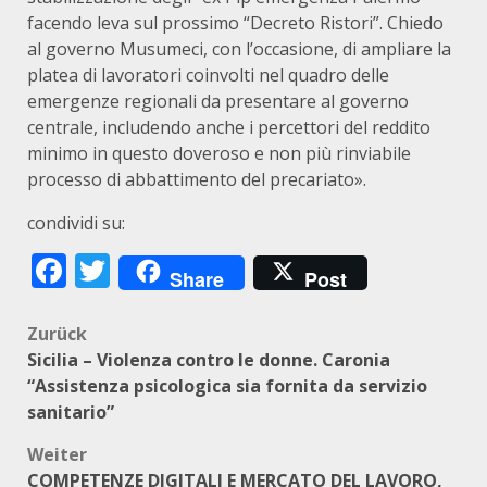
facendo leva sul prossimo “Decreto Ristori”. Chiedo
al governo Musumeci, con l’occasione, di ampliare la
platea di lavoratori coinvolti nel quadro delle
emergenze regionali da presentare al governo
centrale, includendo anche i percettori del reddito
minimo in questo doveroso e non più rinviabile
processo di abbattimento del precariato».
condividi su:
Facebook
Twitter
Share
Post
Beitragsnavigation
Zurück
Sicilia – Violenza contro le donne. Caronia
“Assistenza psicologica sia fornita da servizio
sanitario”
Weiter
COMPETENZE DIGITALI E MERCATO DEL LAVORO,