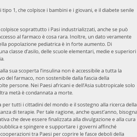
 tipo 1, che colpisce i bambini e i giovani, e il diabete senile
 colpisce soprattutto i Pasi industrializzati, anche se può
l’accesso al farmaco è cosa rara. Inoltre, un dato veramente
nella popolazione pediatrica è in forte aumento. Di
na classe d’asilo, delle scuole elementari, medie e superiori
a.
la sua scoperta l’insulina non è accessibile a tutta la
vo del farmaco, non sostenibile dalla fascia della
te persone. Nei Paesi africani e dell’Asia subtropicale solo
’altra metà è condannata a morte.
 per tutti i cittadini del mondo e il sostegno alla ricerca della
nza di terapie. Per tale ragione, anche quest’anno, bisogn
tiva che deve essere finalizzata alla divulgazione e alla cura
pubblica e spingere e supportare i governi affinché
operazioni tra Paesi per coprire le fasce deboli della