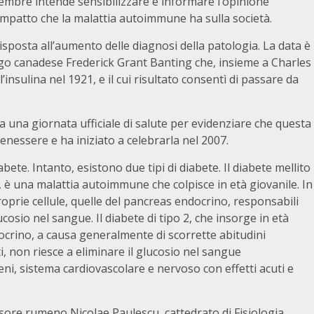
vembre intende sensibilizzare e informare l’opinione
’impatto che la malattia autoimmune ha sulla società.
risposta all’aumento delle diagnosi della patologia. La data è
ologo canadese Frederick Grant Banting che, insieme a Charles
’insulina nel 1921, e il cui risultato consentì di passare da
a una giornata ufficiale di salute per evidenziare che questa
benessere e ha iniziato a celebrarla nel 2007.
bete. Intanto, esistono due tipi di diabete. Il diabete mellito
e, è una malattia autoimmune che colpisce in età giovanile. In
oprie cellule, quelle del pancreas endocrino, responsabili
lucosio nel sangue. Il diabete di tipo 2, che insorge in età
ocrino, a causa generalmente di scorrette abitudini
atti, non riesce a eliminare il glucosio nel sangue
eni, sistema cardiovascolare e nervoso con effetti acuti e
ssore rumeno Nicolae Paulescu, cattedrato di Fisiologia