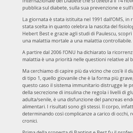
Internazionale del Diabete che si celebra il 14 no
pubblica sul diabete, sulla sua prevenzione e sull
La giornata è stata istituita nel 1991 dall’OMS, in 
stata scelta in quanto celebra la nascita del fisi
Hebert Best e grazie agli studi di Paulescu, scoprì l
una malattia mortale a una malattia controllabile.
A partire dal 2006 l’ONU ha dichiarato la ricorrenz
malattia è una priorità nelle questioni relative al 
Ma cerchiamo di capire più da vicino che cos’è il dia
di tipo 1, quello giovanile che è la forma più grav
questo caso il sistema immunitario distrugge le pr
della secrezione di insulina che regola i livelli di g
adulta/senile, è una disfunzione del pancreas end
alimentari. I risultati sono gli stessi. Il corpo, inf
determinando così complicanze a carico di occhi, r
cronici.
Prima della scoperta di Banting e Best fu il profe