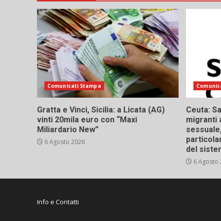
Comunicati Stampa
Comunic
Gratta e Vinci, Sicilia: a Licata (AG)
Ceuta: Sa
vinti 20mila euro con “Maxi
migranti 
Miliardario New”
sessuale,
particola
6 Agosto 2026
del siste
6 Agosto
Info e Contatti