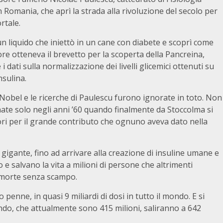
n Romania, che aprì la strada alla rivoluzione del secolo per
rtale.
un liquido che iniettò in un cane con diabete e scoprì come
ore otteneva il brevetto per la scoperta della Pancreina,
i dati sulla normalizzazione dei livelli glicemici ottenuti su
nsulina.
 Nobel e le ricerche di Paulescu furono ignorate in toto. Non
te solo negli anni ’60 quando finalmente da Stoccolma si
tori per il grande contributo che ognuno aveva dato nella
a gigante, fino ad arrivare alla creazione di insuline umane e
e salvano la vita a milioni di persone che altrimenti
 morte senza scampo.
 penne, in quasi 9 miliardi di dosi in tutto il mondo. E si
mondo, che attualmente sono 415 milioni, saliranno a 642