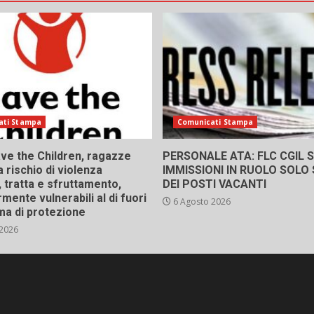
ati Stampa
Comunicati Stampa
ve the Children, ragazze
PERSONALE ATA: FLC CGIL SI
a rischio di violenza
IMMISSIONI IN RUOLO SOLO
 tratta e sfruttamento,
DEI POSTI VACANTI
rmente vulnerabili al di fuori
6 Agosto 2026
ma di protezione
 2026