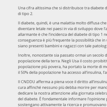
Una cifra altissima che si distribuisce tra diabete di
di tipo 2.
Il diabete, quindi, è una malattia molto diffusa che
diventare letale nei paesi in via di sviluppo dove 
allarmante è che l’incidenza del diabete di tipo 1 
conseguenza è più frequente la possibilità che in u
siano presenti bambini e ragazzi con tale patologi
Inoltre, nonostante sia passato ormai un secolo dal
popolazione della terra. Negli Usa il costo proibiti
popolazione più povera, ha portato la morte di mol
il 50% della popolazione ha accesso all’insulina, l
Il CNDDU afferma a piena voce il diritto all’insulina
cura affinché nessuno più debba morire per manca
dedicare la nostra attenzione alla giornata celebra
del diabete. È fondamentale informare l’opinione 
sostengano attivamente la ricerca e promuovano co