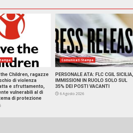
Stampa
Comunicati Stampa
 the Children, ragazze
PERSONALE ATA: FLC CGIL SICILIA
ischio di violenza
IMMISSIONI IN RUOLO SOLO SUL
atta e sfruttamento,
35% DEI POSTI VACANTI
nte vulnerabili al di
6 Agosto 2026
stema di protezione
6