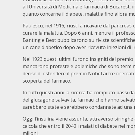
all’Università di Medicina e farmacia di Bucarest, i
quanto concerne il diabete, malattia fino allora mo
Paulescu, nel 1916, riuscì a ricavare dal pancreas 
curare la malattia. Dopo 6 anni, mentre il profess
Banting e Best pubblicarono su riviste scientifiche 
un cane diabetico dopo aver ricevuto iniezioni di i
Nel 1923 questi ultimi furono insigniti del premio
mancarono proteste e polemiche che sono termina
decise di estendere il premio Nobel ai tre ricerca
scoperta del farmaco.
In tutti questi anni la ricerca ha compiuto passi d
del glucagone salvavita, farmaci che hanno salvato 
sarebbero state e sarebbero condannate ad una
Oggi l’insulina viene assunta, attraverso siringhe o
calcola che entro il 2040 i malati di diabete nel 
milioni.