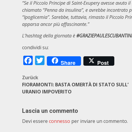
“Se il Piccolo Principe di Saint-Exupery avesse avuto 
chiamato “Penna da insulina”, e avrebbe incontrato pe
“Ipoglicemia”. Sarebbe, tuttavia, rimasto il Piccolo Pr
apparsa ancor più affascinante.”
L’hashtag della giornata è
#GRAZIEPAULESCUBANTIN
condividi su:
Facebook
Twitter
Share
Post
Beitragsnavigation
Zurück
FIORAMONTI: BASTA OMERTÀ DI STATO SULL’
URANIO IMPOVERITO
Lascia un commento
Devi essere
connesso
per inviare un commento.