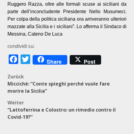
Ruggero Razza, oltre alle formali scuse ai siciliani da
parte dell’inconcludente Presidente Nello Musumeci.
Per colpa della politica siciliana ora arriveranno ulteriori
mazzate alla Sicilia e i siciliani”. Lo afferma il Sindaco di
Messina, Cateno De Luca
condividi su:
Facebook
Twitter
Share
Post
Beitragsnavigation
Zurück
Miccichè: “Conte spieghi perché vuole fare
morire la Sicilia”
Weiter
“Lattoferrina e Colostro: un rimedio contro il
Covid-19?”