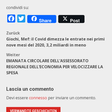
condividi su:
Facebook
Twitter
Share
Post
Beitragsnavigation
Zurück
Giochi, Mef: il Covid dimezza le entrate nei primi
nove mesi del 2020, 3,2 miliardi in meno
Weiter
EMANATA CIRCOLARE DELL’ASSESSORATO
REGIONALE DELL’ECONOMIA PER VELOCIZZARE LA
SPESA
Lascia un commento
Devi essere
connesso
per inviare un commento.
VERWANDTE GESCHICHTEN