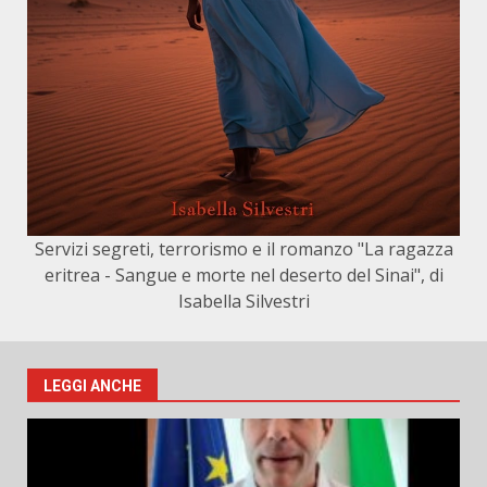
Servizi segreti, terrorismo e il romanzo "La ragazza
eritrea - Sangue e morte nel deserto del Sinai", di
Isabella Silvestri
LEGGI ANCHE