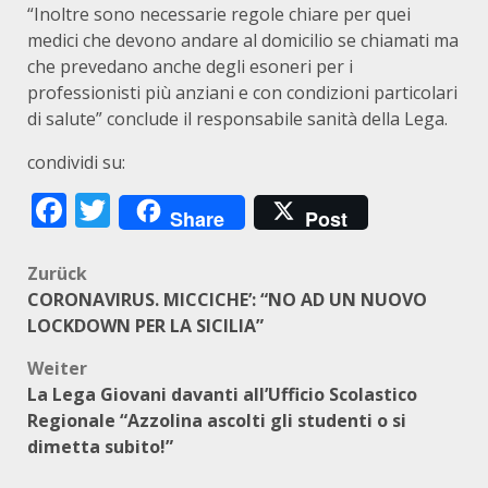
“Inoltre sono necessarie regole chiare per quei
medici che devono andare al domicilio se chiamati ma
che prevedano anche degli esoneri per i
professionisti più anziani e con condizioni particolari
di salute” conclude il responsabile sanità della Lega.
condividi su:
Facebook
Twitter
Share
Post
Beitragsnavigation
Zurück
CORONAVIRUS. MICCICHE’: “NO AD UN NUOVO
LOCKDOWN PER LA SICILIA”
Weiter
La Lega Giovani davanti all’Ufficio Scolastico
Regionale “Azzolina ascolti gli studenti o si
dimetta subito!”