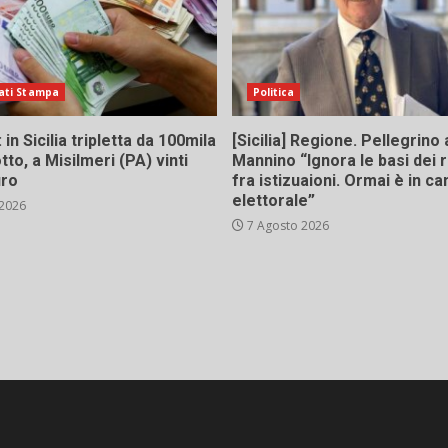
ati Stampa
Politica
in Sicilia tripletta da 100mila
[Sicilia] Regione. Pellegrino 
tto, a Misilmeri (PA) vinti
Mannino “Ignora le basi dei 
uro
fra istizuaioni. Ormai è in 
elettorale”
 2026
7 Agosto 2026