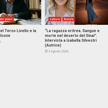
imo piano
Cultura
Notizie
el Terzo Livello e la
“La ragazza eritrea. Sangue e
alcone
morte nel deserto del Sinai”.
Intervista a Isabella Silvestri
6
(Autrice)
3 Agosto 2026