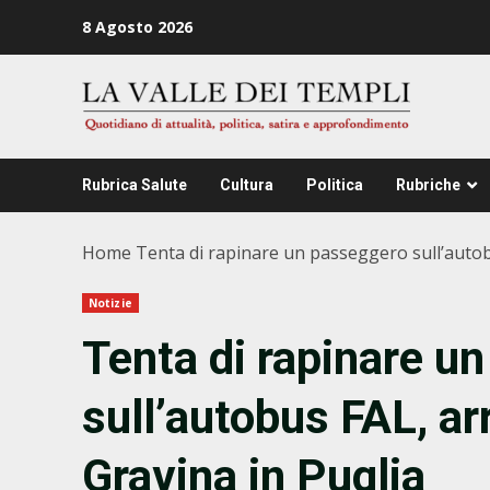
Zum
8 Agosto 2026
Inhalt
springen
Rubrica Salute
Cultura
Politica
Rubriche
Home
Tenta di rapinare un passeggero sull’autob
Notizie
Tenta di rapinare u
sull’autobus FAL, ar
Gravina in Puglia