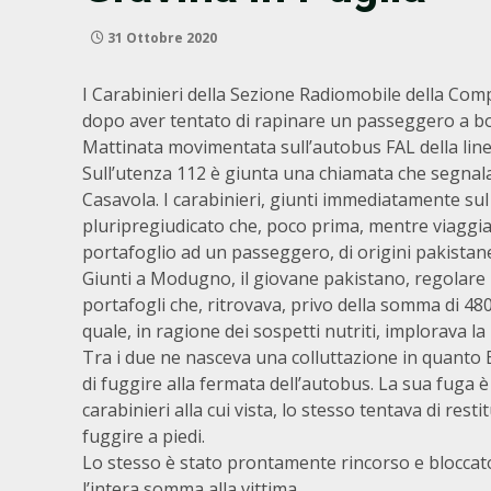
31 Ottobre 2020
I Carabinieri della Sezione Radiomobile della Co
dopo aver tentato di rapinare un passeggero a bor
Mattinata movimentata sull’autobus FAL della linea
Sull’utenza 112 è giunta una chiamata che segnala
Casavola. I carabinieri, giunti immediatamente sul
pluripregiudicato che, poco prima, mentre viaggia
portafoglio ad un passeggero, di origini pakistane
Giunti a Modugno, il giovane pakistano, regolare in
portafogli che, ritrovava, privo della somma di 480
quale, in ragione dei sospetti nutriti, implorava la
Tra i due ne nasceva una colluttazione in quanto B
di fuggire alla fermata dell’autobus. La sua fuga 
carabinieri alla cui vista, lo stesso tentava di rest
fuggire a piedi.
Lo stesso è stato prontamente rincorso e bloccato
l’intera somma alla vittima.