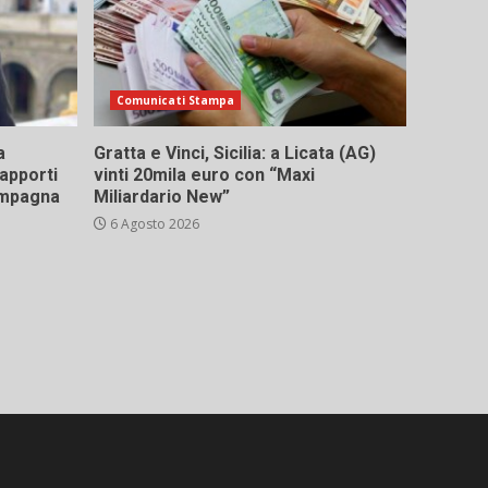
Comunicati Stampa
a
Gratta e Vinci, Sicilia: a Licata (AG)
rapporti
vinti 20mila euro con “Maxi
campagna
Miliardario New”
6 Agosto 2026