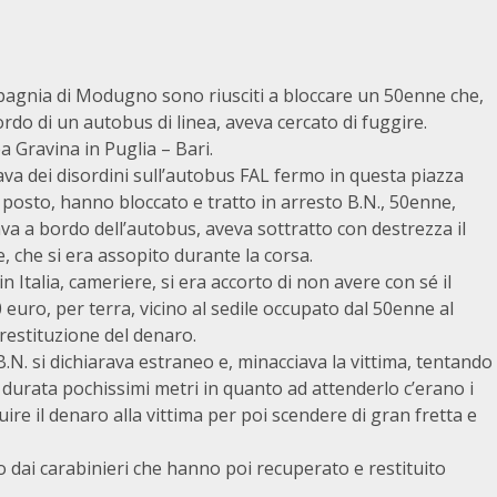
mpagnia di Modugno sono riusciti a bloccare un 50enne che,
do di un autobus di linea, aveva cercato di fuggire.
 Gravina in Puglia – Bari.
va dei disordini sull’autobus FAL fermo in questa piazza
 posto, hanno bloccato e tratto in arresto B.N., 50enne,
va a bordo dell’autobus, aveva sottratto con destrezza il
, che si era assopito durante la corsa.
 Italia, cameriere, si era accorto di non avere con sé il
 euro, per terra, vicino al sedile occupato dal 50enne al
 restituzione del denaro.
.N. si dichiarava estraneo e, minacciava la vittima, tentando
è durata pochissimi metri in quanto ad attenderlo c’erano i
ituire il denaro alla vittima per poi scendere di gran fretta e
 dai carabinieri che hanno poi recuperato e restituito