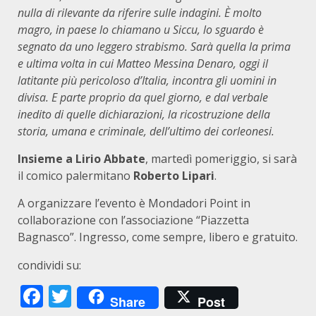
nulla di rilevante da riferire sulle indagini. È molto
magro, in paese lo chiamano u Siccu, lo sguardo è
segnato da uno leggero strabismo. Sarà quella la prima
e ultima volta in cui Matteo Messina Denaro, oggi il
latitante più pericoloso d’Italia, incontra gli uomini in
divisa. E parte proprio da quel giorno, e dal verbale
inedito di quelle dichiarazioni, la ricostruzione della
storia, umana e criminale, dell’ultimo dei corleonesi.
Insieme a Lirio Abbate
, martedì pomeriggio, si sarà
il comico palermitano
Roberto Lipari
.
A organizzare l’evento è Mondadori Point in
collaborazione con l’associazione “Piazzetta
Bagnasco”. Ingresso, come sempre, libero e gratuito.
condividi su:
Facebook
Twitter
Share
Post