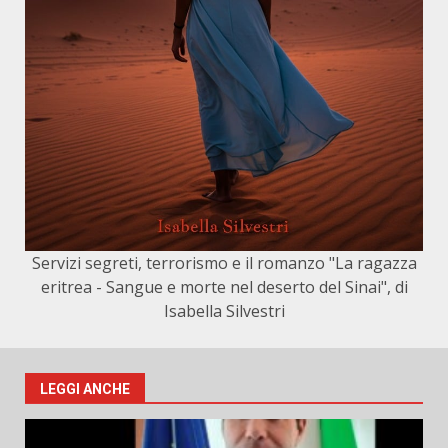
Servizi segreti, terrorismo e il romanzo "La ragazza
eritrea - Sangue e morte nel deserto del Sinai", di
Isabella Silvestri
LEGGI ANCHE