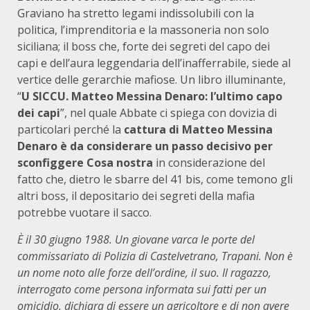
Graviano ha stretto legami indissolubili con la
politica, l’imprenditoria e la massoneria non solo
siciliana; il boss che, forte dei segreti del capo dei
capi e dell’aura leggendaria dell’inafferrabile, siede al
vertice delle gerarchie mafiose. Un libro illuminante,
“
U SICCU
. Matteo Messina Denaro: l’ultimo capo
dei capi
”, nel quale Abbate ci spiega con dovizia di
particolari perché la
cattura di Matteo Messina
Denaro è da considerare un passo decisivo per
sconfiggere Cosa nostra
in considerazione del
fatto che, dietro le sbarre del 41 bis, come temono gli
altri boss, il depositario dei segreti della mafia
potrebbe vuotare il sacco.
È il 30 giugno 1988. Un giovane varca le porte del
commissariato di Polizia di Castelvetrano, Trapani. Non è
un nome noto alle forze dell’ordine, il suo. Il ragazzo,
interrogato come persona informata sui fatti per un
omicidio, dichiara di essere un agricoltore e di non avere