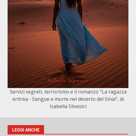
Servizi segreti, terrorismo e il romanzo "La ragazza
eritrea - Sangue e morte nel deserto del Sinai", di
Isabella Silvestri
LEGGI ANCHE